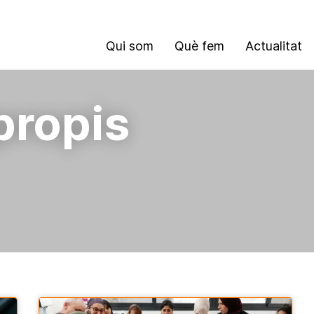
Qui som
Què fem
Actualitat
propis