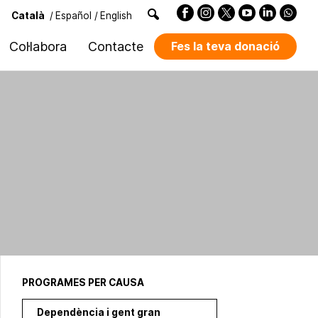
Català
/
Español
/
English
Col·labora
Contacte
Fes la teva donació
PROGRAMES PER CAUSA
Dependència i gent gran