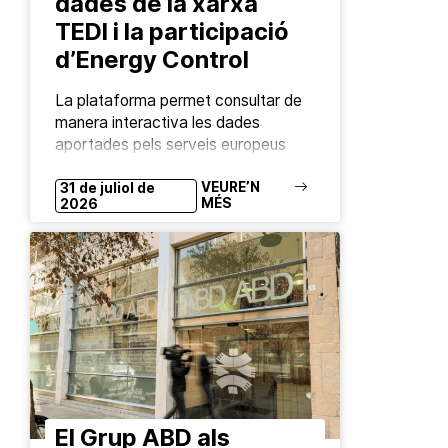
dades de la xarxa
TEDI i la participació
d’Energy Control
La plataforma permet consultar de
manera interactiva les dades
aportades pels serveis europeus
d’anàlisi de substàncies (drug
checking). L’Agència de la Unió
VEURE’N
31 de juliol de
MÉS
2026
Europea sobre Drogues (EUDA) ha
posat en marxa…
El Grup ABD als