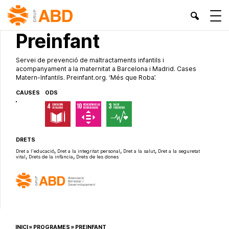
PROJECTES PROPIS
Preinfant
Servei de prevenció de maltractaments infantils i
acompanyament a la maternitat a Barcelona i Madrid. Cases
Matern-Infantils. Preinfant.org. ‘Més que Roba’.
CAUSES
ODS
DRETS
,
,
,
Dret a l'educació
Dret a la integritat personal
Dret a la salut
Dret a la seguretat
,
,
vital
Drets de la infància
Drets de les dones
INICI
»
PROGRAMES
»
PREINFANT