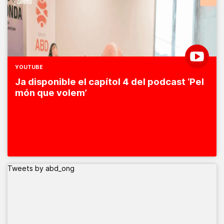
YOUTUBE
Ja disponible el capítol 4 del podcast ‘Pel
món que volem’
Tweets by abd_ong