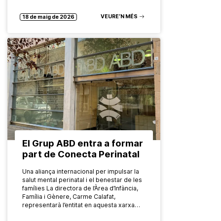
més de 21 municipis catalans amb un
model innovador, comunitari i basat en
VEURE’N MÉS
l’evidència El programa…
18 de maig de 2026
El Grup ABD entra a formar
part de Conecta Perinatal
Una aliança internacional per impulsar la
salut mental perinatal i el benestar de les
famílies La directora de l’Àrea d’Infància,
Família i Gènere, Carme Calafat,
representarà l’entitat en aquesta xarxa…