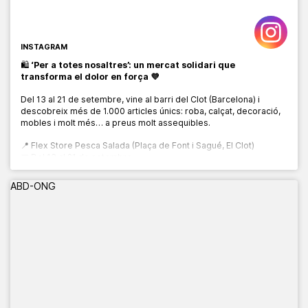
INSTAGRAM
🛍️
‘Per a totes nosaltres’: un mercat solidari que
transforma el dolor en força 💜
Del 13 al 21 de setembre, vine al barri del Clot (Barcelona) i
descobreix més de 1.000 articles únics: roba, calçat, decoració,
mobles i molt més… a preus molt assequibles.
📍 Flex Store Pesca Salada (Plaça de Font i Sagué, El Clot)
📅 Del 13 al 21 de setembre
🕙 De 10:00 a 20:00 h
ABD-ONG