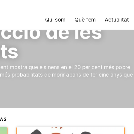
Qui som
Què fem
Actualitat
cció de les
ts
ent mostra que els nens en el 20 per cent més pobre
 més probabilitats de morir abans de fer cinc anys que
A 2