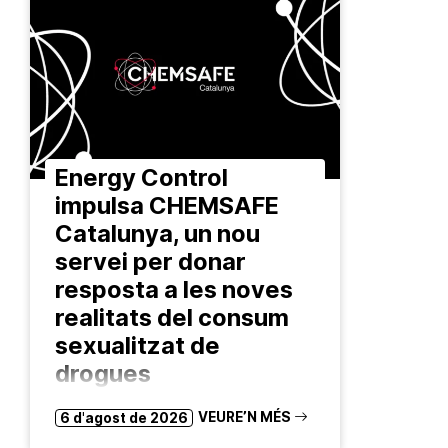
Energy Control
impulsa CHEMSAFE
Catalunya, un nou
servei per donar
resposta a les noves
realitats del consum
sexualitzat de
drogues
El projecte ofereix assessorament
VEURE’N MÉS
6 d'agost de 2026
confidencial, anàlisi de substàncies i