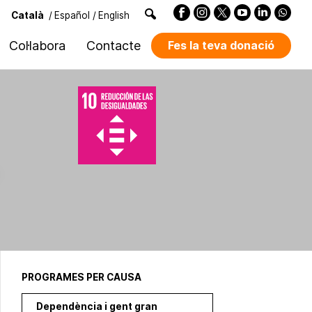
Català
/
Español
/
English
Col·labora
Contacte
Fes la teva donació
PROGRAMES PER CAUSA
Dependència i gent gran