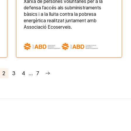
Xarxa de persones voluntàries per a la
defensa l’accés als subministraments
bàsics i a la lluita contra la pobresa
energètica realitzat juntament amb
Associació Ecoserveis.
2
3
4
…
7