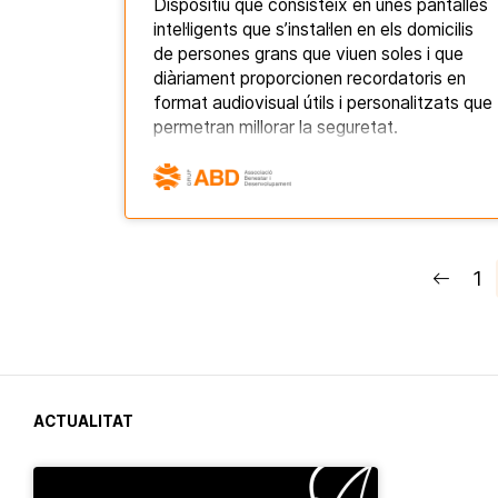
Dispositiu que consisteix en unes pantalles
intel·ligents que s’instal·len en els domicilis
de persones grans que viuen soles i que
diàriament proporcionen recordatoris en
format audiovisual útils i personalitzats que
permetran millorar la seguretat.
1
ACTUALITAT