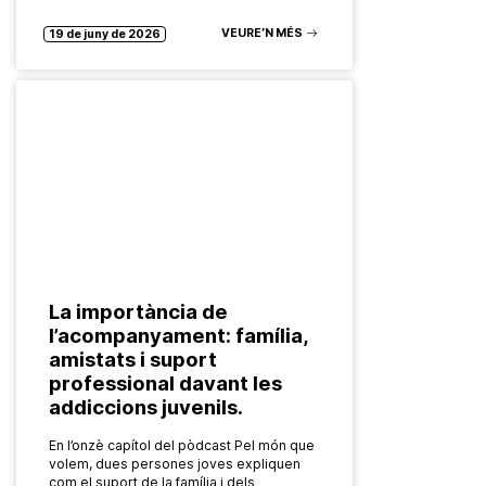
Bloc4BCN,…
VEURE’N MÉS
19 de juny de 2026
La importància de
l’acompanyament: família,
amistats i suport
professional davant les
addiccions juvenils.
En l’onzè capítol del pòdcast Pel món que
volem, dues persones joves expliquen
com el suport de la família i dels