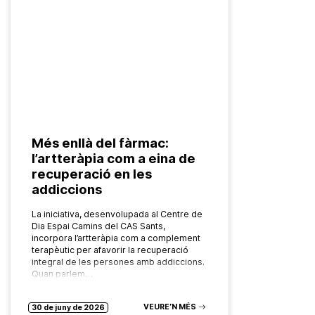
Més enllà del fàrmac:
l’artteràpia com a eina de
recuperació en les
addiccions
La iniciativa, desenvolupada al Centre de
Dia Espai Camins del CAS Sants,
incorpora l’artteràpia com a complement
terapèutic per afavorir la recuperació
integral de les persones amb addiccions.
Quan parlem…
VEURE’N MÉS
30 de juny de 2026