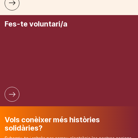
Fes-te voluntari/a
Vols conèixer més històries
solidàries?