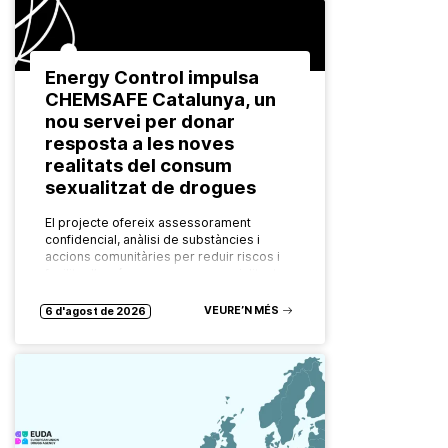
Energy Control impulsa
CHEMSAFE Catalunya, un
nou servei per donar
resposta a les noves
realitats del consum
sexualitzat de drogues
El projecte ofereix assessorament
confidencial, anàlisi de substàncies i
accions comunitàries per reduir riscos i
facilitar l’accés a recursos especialitzats.
Les formes de consum de drogues
evolucionen constantment. També ho…
VEURE’N MÉS
6 d'agost de 2026