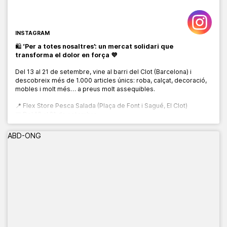
INSTAGRAM
🛍️
‘Per a totes nosaltres’: un mercat solidari que
transforma el dolor en força 💜
Del 13 al 21 de setembre, vine al barri del Clot (Barcelona) i
descobreix més de 1.000 articles únics: roba, calçat, decoració,
mobles i molt més… a preus molt assequibles.
📍 Flex Store Pesca Salada (Plaça de Font i Sagué, El Clot)
📅 Del 13 al 21 de setembre
🕙 De 10:00 a 20:00 h
ABD-ONG