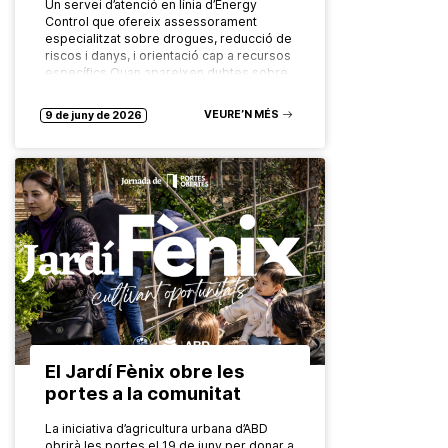
Un servei d’atenció en línia d’Energy
Control que ofereix assessorament
especialitzat sobre drogues, reducció de
riscos i danys, i orientació cap a recursos
específics Quan apareixen dubtes sobre
el consum…
VEURE’N MÉS
9 de juny de 2026
El Jardí Fènix obre les
portes a la comunitat
La iniciativa d’agricultura urbana d’ABD
obrirà les portes el 19 de juny per donar a