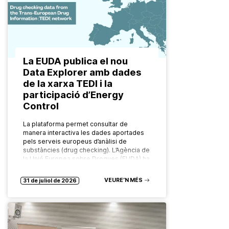
La EUDA publica el nou
Data Explorer amb dades
de la xarxa TEDI i la
participació d’Energy
Control
La plataforma permet consultar de
manera interactiva les dades aportades
pels serveis europeus d’anàlisi de
substàncies (drug checking). L’Agència de
la Unió Europea sobre Drogues (EUDA) ha
posat en marxa…
VEURE’N MÉS
31 de juliol de 2026