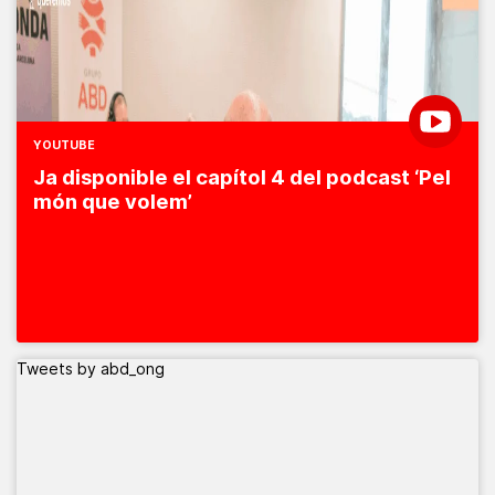
YOUTUBE
Ja disponible el capítol 4 del podcast ‘Pel
món que volem’
Tweets by abd_ong