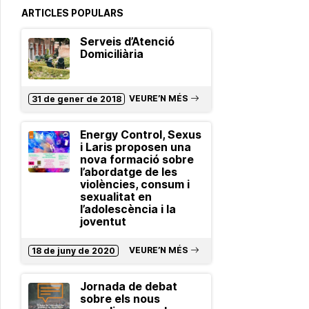
ARTICLES POPULARS
Serveis d’Atenció
Domiciliària
VEURE’N MÉS
31 de gener de 2018
Energy Control, Sexus
i Laris proposen una
nova formació sobre
l’abordatge de les
violències, consum i
sexualitat en
l’adolescència i la
joventut
VEURE’N MÉS
18 de juny de 2020
Jornada de debat
sobre els nous