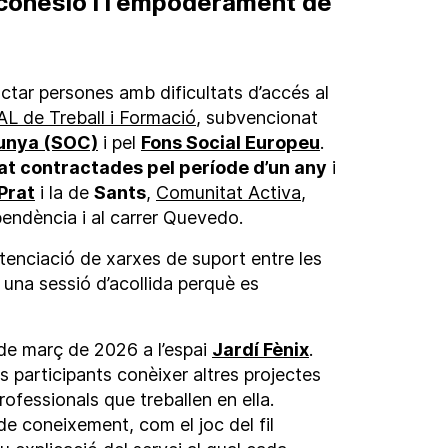
cohesió i l’empoderament de
ctar persones amb dificultats d’accés al
L de Treball i Formació
, subvencionat
lunya (SOC)
i pel
Fons Social Europeu
.
at contractades pel període d’un any
i
 Prat
i la de
Sants
,
Comunitat Activa
,
pendència i al carrer Quevedo.
otenciació de xarxes de suport entre les
una sessió d’acollida perquè es
5 de març de 2026 a l’espai
Jardí Fènix
.
 participants conèixer altres projectes
rofessionals que treballen en ella.
e coneixement, com el joc del fil