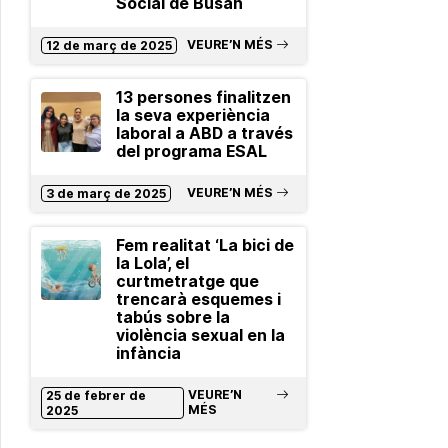
Social de Busan
VEURE’N MÉS
12 de març de 2025
13 persones finalitzen
la seva experiència
laboral a ABD a través
del programa ESAL
VEURE’N MÉS
3 de març de 2025
Fem realitat ‘La bici de
la Lola’, el
curtmetratge que
trencarà esquemes i
tabús sobre la
violència sexual en la
infància
VEURE’N
25 de febrer de
MÉS
2025