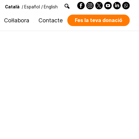
Català
/
Español
/
English
Col·labora
Contacte
Fes la teva donació