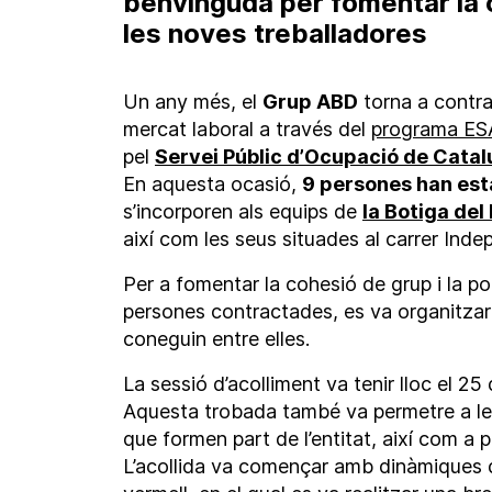
benvinguda per fomentar la 
les noves treballadores
Un any més, el
Grup ABD
torna a contra
mercat laboral a través del
programa ESA
pel
Servei Públic d’Ocupació de Cata
En aquesta ocasió,
9 persones han est
s’incorporen als equips de
la Botiga del
així com les seus situades al carrer Inde
Per a fomentar la cohesió de grup i la p
persones contractades, es va organitzar 
coneguin entre elles.
La sessió d’acolliment va tenir lloc el 2
Aquesta trobada també va permetre a les
que formen part de l’entitat, així com a p
L’acollida va començar amb dinàmiques d