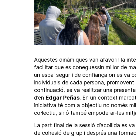
Aquestes dinàmiques van afavorir la inter
facilitar que es coneguessin millor de ma
un espai segur i de confiança on es va po
individuals de cada persona, promovent la
continuació, es va realitzar una present
d’en
Edgar Peñas
. En un context marcat 
iniciativa té com a objectiu no només mil
col·lectiu, sinó també empoderar-les mitj
La part final de la sessió d’acollida es v
de cohesió de grup i després una formac