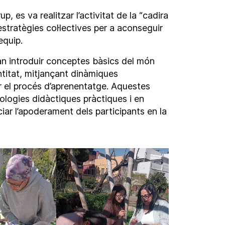
 es va realitzar l’activitat de la “cadira
’estratègies col·lectives per a aconseguir
equip.
n introduir conceptes bàsics del món
entitat, mitjançant dinàmiques
ar el procés d’aprenentatge. Aquestes
logies didàctiques pràctiques i en
ciar l’apoderament dels participants en la