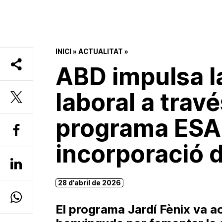
INICI
»
ACTUALITAT
»
ABD impulsa la
laboral a travé
programa ESA
incorporació 
28 d'abril de 2026
El programa Jardí Fènix va ac