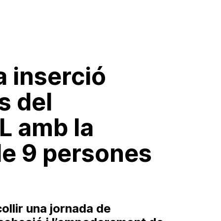
 inserció
s del
L amb la
de 9 persones
ollir una jornada de