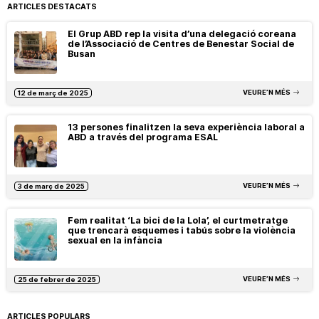
ARTICLES DESTACATS
El Grup ABD rep la visita d’una delegació coreana
de l’Associació de Centres de Benestar Social de
Busan
VEURE’N MÉS
12 de març de 2025
13 persones finalitzen la seva experiència laboral a
ABD a través del programa ESAL
VEURE’N MÉS
3 de març de 2025
Fem realitat ‘La bici de la Lola’, el curtmetratge
que trencarà esquemes i tabús sobre la violència
sexual en la infància
VEURE’N MÉS
25 de febrer de 2025
ARTICLES POPULARS