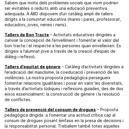
Sabem que molts dels problemes socials que vivim podrien
ser evitables o reduïts amb una educació preventiva
adequada. A ABD disposem d’un catàleg ampli de tallers
dirigits a la comunitat educativa (mares i pares, professorat,
educadors, joves, nenes i nens).
Tallers de Bon Tracte
– Activitats educatives dirigides a
canviar la concepció de l’envelliment i fomentar el valor del
bon tracte i el respecte a les persones quan envelleixen. Es
dirigeix a l’alumnat jove a través de la creació d’espais de
diàleg i reflexió.
Tallers d’equitat de gènere
– Catàleg d’activitats dirigides a
l’eradicació del masclisme, la coeducació i prevenció de les
violències. La nostra proposta pedagògica persegueix
fomentar relacions igualitàries i posar en valor les diversitats,
a través d’activitats lúdiques i reflexions guiades, des de dos
eixos essencialment: la construcció de gènere i la resolució
de conflictes.
Tallers de prevenció del consum de drogues
– Proposta
pedagògica dirigida a fomentar una actitud crítica cap al
consum de drogues posant èmfasis en la presa de decisions i
la responsabilitat personal. Treballem també totes aquelles