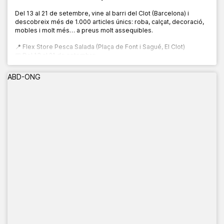
Del 13 al 21 de setembre, vine al barri del Clot (Barcelona) i
descobreix més de 1.000 articles únics: roba, calçat, decoració,
mobles i molt més… a preus molt assequibles.
📍 Flex Store Pesca Salada (Plaça de Font i Sagué, El Clot)
📅 Del 13 al 21 de setembre
🕙 De 10:00 a 20:00 h
ABD-ONG