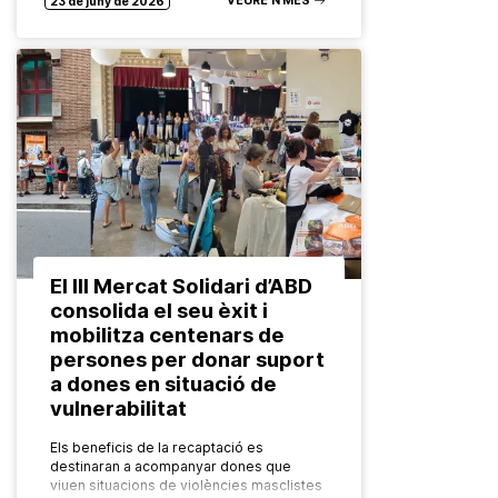
VEURE’N MÉS
23 de juny de 2026
El III Mercat Solidari d’ABD
consolida el seu èxit i
mobilitza centenars de
persones per donar suport
a dones en situació de
vulnerabilitat
Els beneficis de la recaptació es
destinaran a acompanyar dones que
viuen situacions de violències masclistes