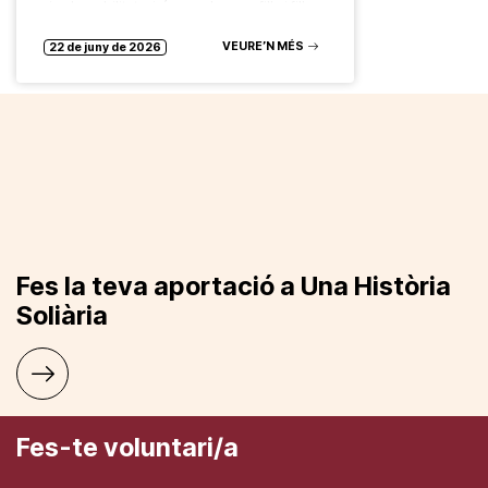
i vulnerabilitat, així com els seus fills i filles
Aquest mes s’ha celebrat la…
VEURE’N MÉS
22 de juny de 2026
Fes la teva aportació a Una Història
Soliària
Fes-te voluntari/a