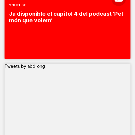
YOUTUBE
Ja disponible el capítol 4 del podcast ‘Pel
món que volem’
Tweets by abd_ong