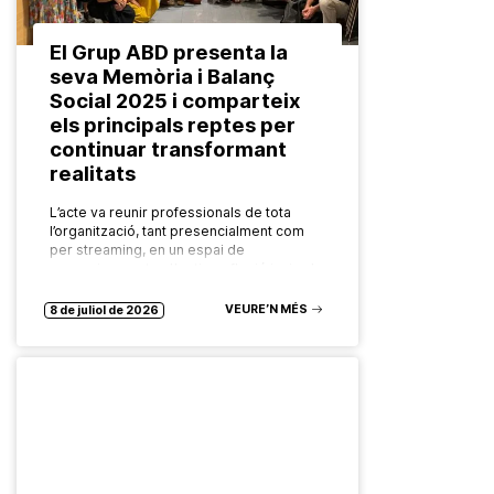
El Grup ABD presenta la
seva Memòria i Balanç
Social 2025 i comparteix
els principals reptes per
continuar transformant
realitats
L’acte va reunir professionals de tota
l’organització, tant presencialment com
per streaming, en un espai de
reconeixement col·lectiu, reflexió i mirada
compartida cap al futur. El Grup ABD ha
celebrat…
VEURE’N MÉS
8 de juliol de 2026