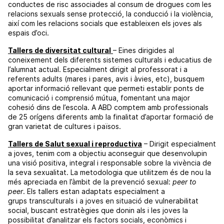
conductes de risc associades al consum de drogues com les
relacions sexuals sense protecció, la conducció i la violència,
així com les relacions socials que estableixen els joves als
espais d’oci.
Tallers de diversitat cultural
– Eines dirigides al
coneixement dels diferents sistemes culturals i educatius de
l’alumnat actual. Especialment dirigit al professorat i a
referents adults (mares i pares, avis i àvies, etc), busquem
aportar informació rellevant que permeti establir ponts de
comunicació i comprensió mútua, fomentant una major
cohesió dins de l’escola. A ABD comptem amb professionals
de 25 orígens diferents amb la finalitat d’aportar formació de
gran varietat de cultures i països.
Tallers de Salut sexual i reproductiva
– Dirigit especialment
a joves, tenim com a objectiu aconseguir que desenvolupin
una visió positiva, integral i responsable sobre la vivència de
la seva sexualitat. La metodologia que utilitzem és de nou la
més apreciada en l’àmbit de la prevenció sexual:
peer to
peer
. Els tallers estan adaptats especialment a
grups transculturals i a joves en situació de vulnerabilitat
social, buscant estratègies que donin als i les joves la
possibilitat d’analitzar els factors socials, econòmics i