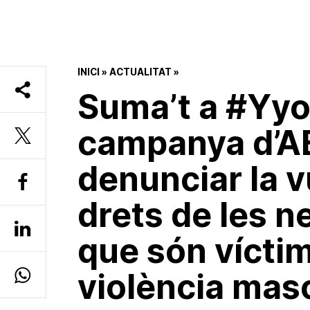
INICI
»
ACTUALITAT
»
Suma’t a #Yyo
campanya d’A
denunciar la v
drets de les n
que són víctim
violència masc