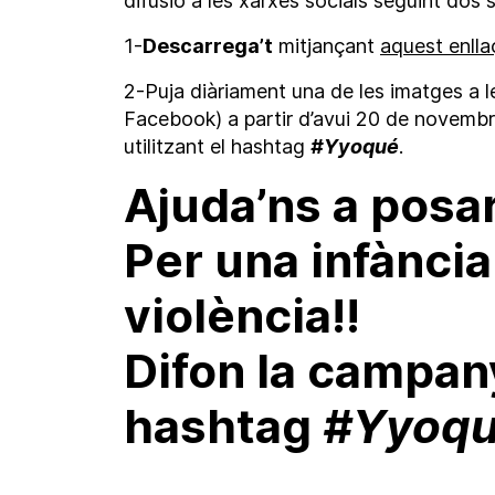
difusió a les xarxes socials seguint dos s
1-
Descarrega’t
mitjançant
aquest enlla
2-Puja diàriament una de les imatges a l
Facebook) a partir d’avui 20 de novemb
utilitzant el hashtag
#Yyoqué
.
Ajuda’ns a posar 
Per una infància 
violència!!
Difon la campan
hashtag
#Yyoq