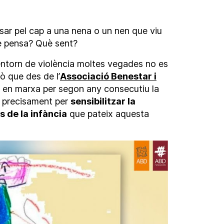
sar pel cap a una nena o un nen que viu
è pensa? Què sent?
entorn de violència moltes vegades no es
ò que des de l’
Associació Benestar i
 en marxa per segon any consecutiu la
s precisament per
sensibilitzar la
s de la infància
que pateix aquesta