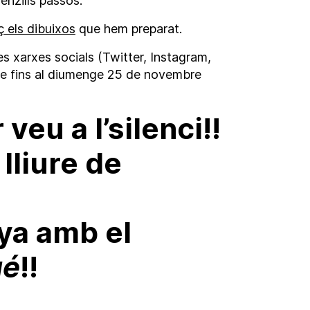
enzills passos:
ç els dibuixos
que hem preparat.
es xarxes socials (Twitter, Instagram,
re fins al diumenge 25 de novembre
veu a l’silenci!!
lliure de
ya amb el
ué
!!