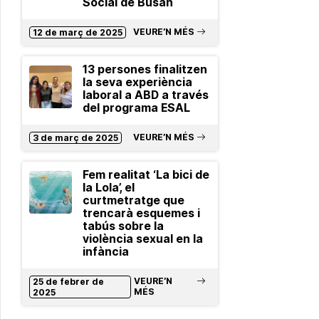
Social de Busan
VEURE’N MÉS
12 de març de 2025
13 persones finalitzen
la seva experiència
laboral a ABD a través
del programa ESAL
VEURE’N MÉS
3 de març de 2025
Fem realitat ‘La bici de
la Lola’, el
curtmetratge que
trencarà esquemes i
tabús sobre la
violència sexual en la
infància
VEURE’N
25 de febrer de
MÉS
2025