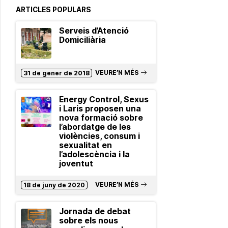
ARTICLES POPULARS
Serveis d’Atenció
Domiciliària
VEURE’N MÉS
31 de gener de 2018
Energy Control, Sexus
i Laris proposen una
nova formació sobre
l’abordatge de les
violències, consum i
sexualitat en
l’adolescència i la
joventut
VEURE’N MÉS
18 de juny de 2020
Jornada de debat
sobre els nous