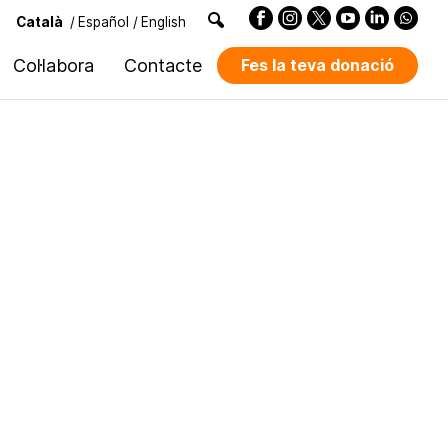
Català
/
Español
/
English
Col·labora
Contacte
Fes la teva donació