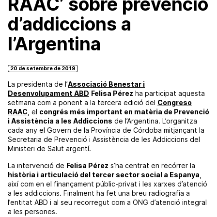
RAAC’ sobre prevenció
d’addiccions a
l’Argentina
20 de setembre de 2019
La presidenta de l’
Associació Benestar i
Desenvolupament ABD
Felisa Pérez
ha participat aquesta
setmana com a ponent a la tercera edició del
Congreso
RAAC
, el
congrés més important en matèria de Prevenció
i Assistència a les Addiccions
de l’Argentina. L’organitza
cada any el Govern de la Província de Córdoba mitjançant la
Secretaria de Prevenció i Assistència de les Addiccions del
Ministeri de Salut argentí.
La intervenció de
Felisa Pérez
s’ha centrat en recórrer la
història i articulació del tercer sector social a Espanya
,
així com en el finançament públic-privat i les xarxes d’atenció
a les addiccions. Finalment ha fet una breu radiografia a
l’entitat ABD i al seu recorregut com a ONG d’atenció integral
a les persones.