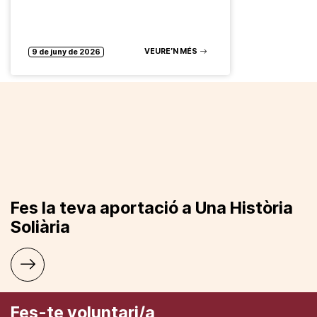
VEURE’N MÉS
9 de juny de 2026
Fes la teva aportació a Una Història
Soliària
Fes-te voluntari/a