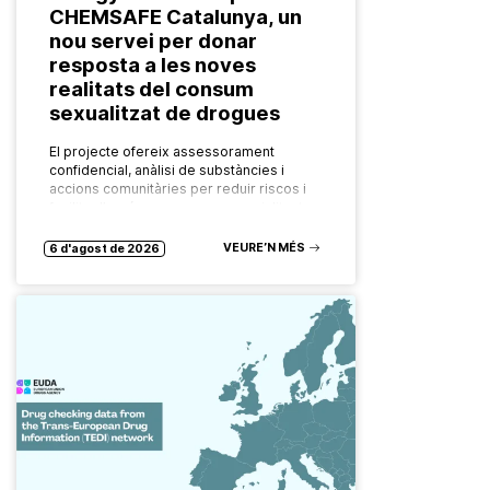
CHEMSAFE Catalunya, un
nou servei per donar
resposta a les noves
realitats del consum
sexualitzat de drogues
El projecte ofereix assessorament
confidencial, anàlisi de substàncies i
accions comunitàries per reduir riscos i
facilitar l’accés a recursos especialitzats.
Les formes de consum de drogues
evolucionen constantment. També ho…
VEURE’N MÉS
6 d'agost de 2026