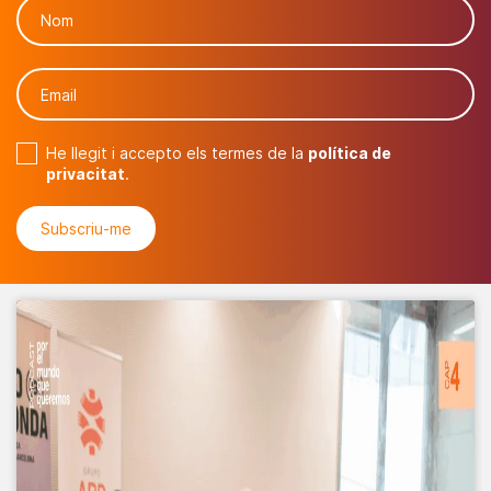
He llegit i accepto els termes de la
política de
privacitat
.