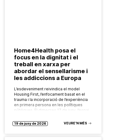
Home4Health posa el
focus en la dignitat i el
treball en xarxa per
abordar el sensellarisme i
les addiccions a Europa
L’esdeveniment reivindica el model
Housing First, l’enfocament basat en el
trauma i la incorporació de l’experiència
en primera persona en les polítiques
públiques. El dimecres 17 de juny, l’espai
Bloc4BCN,…
VEURE’N MÉS
19 de juny de 2026