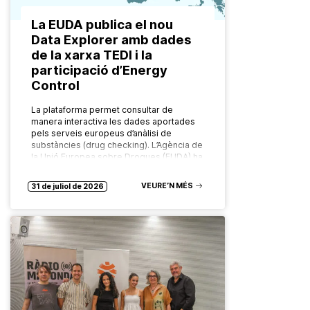
La EUDA publica el nou
Data Explorer amb dades
de la xarxa TEDI i la
participació d’Energy
Control
La plataforma permet consultar de
manera interactiva les dades aportades
pels serveis europeus d’anàlisi de
substàncies (drug checking). L’Agència de
la Unió Europea sobre Drogues (EUDA) ha
posat en marxa…
VEURE’N MÉS
31 de juliol de 2026