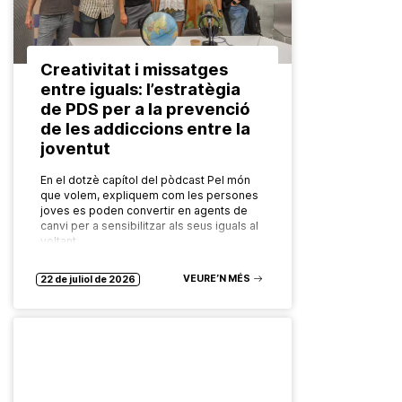
Creativitat i missatges
entre iguals: l’estratègia
de PDS per a la prevenció
de les addiccions entre la
joventut
En el dotzè capítol del pòdcast Pel món
que volem, expliquem com les persones
joves es poden convertir en agents de
canvi per a sensibilitzar als seus iguals al
voltant…
VEURE’N MÉS
22 de juliol de 2026