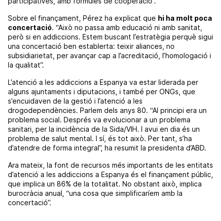
participatives, amb fórmules de cooperació”.
Sobre el finançament, Pérez ha explicat que
hi ha molt poca
concertació
. “Això no passa amb educació ni amb sanitat,
però si en addiccions. Estem buscant l’estratègia perquè sigui
una concertació ben establerta: teixir aliances, no
subsidiarietat, per avançar cap a l’acreditació, l’homologació i
la qualitat”.
L’atenció a les addiccions a Espanya va estar liderada per
alguns ajuntaments i diputacions, i també per ONGs, que
s’encuidaven de la gestió i l’atenció a les
drogodependències. Parlem dels anys 80. “Al principi era un
problema social. Després va evolucionar a un problema
sanitari, per la incidència de la Sida/VIH. I avui en dia és un
problema de salut mental. I sí, és tot això. Per tant, s’ha
d’atendre de forma integral”, ha resumit la presidenta d’ABD.
Ara mateix, la font de recursos més importants de les entitats
d’atenció a les addiccions a Espanya és el finançament públic,
que implica un 86% de la totalitat. No obstant això, implica
burocràcia anual, “una cosa que simplificaríem amb la
concertació”.