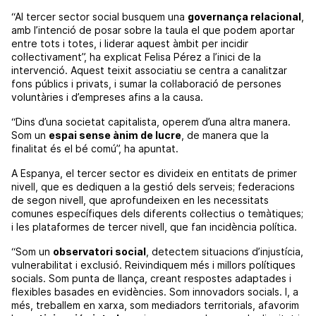
“Al tercer sector social busquem una
governança relacional
,
amb l’intenció de posar sobre la taula el que podem aportar
entre tots i totes, i liderar aquest àmbit per incidir
col·lectivament”, ha explicat Felisa Pérez a l’inici de la
intervenció. Aquest teixit associatiu se centra a canalitzar
fons públics i privats, i sumar la col·laboració de persones
voluntàries i d’empreses afins a la causa.
“Dins d’una societat capitalista, operem d’una altra manera.
Som un
espai sense ànim de lucre
, de manera que la
finalitat és el bé comú”, ha apuntat.
A Espanya, el tercer sector es divideix en entitats de primer
nivell, que es dediquen a la gestió dels serveis; federacions
de segon nivell, que aprofundeixen en les necessitats
comunes específiques dels diferents col·lectius o temàtiques;
i les plataformes de tercer nivell, que fan incidència política.
“Som un
observatori social
, detectem situacions d’injustícia,
vulnerabilitat i exclusió. Reivindiquem més i millors polítiques
socials. Som punta de llança, creant respostes adaptades i
flexibles basades en evidències. Som innovadors socials. I, a
més, treballem en xarxa, som mediadors territorials, afavorim