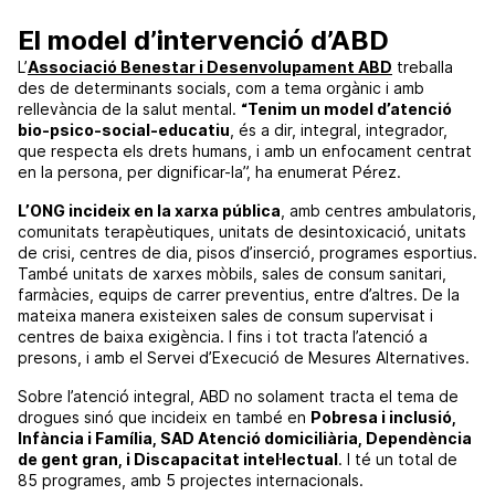
El model d’intervenció d’ABD
L’
Associació Benestar i Desenvolupament ABD
treballa
des de determinants socials, com a tema orgànic i amb
rellevància de la salut mental.
“Tenim un model d’atenció
bio-psico-social-educatiu
, és a dir, integral, integrador,
que respecta els drets humans, i amb un enfocament centrat
en la persona, per dignificar-la”, ha enumerat Pérez.
L’ONG incideix en la xarxa pública
, amb centres ambulatoris,
comunitats terapèutiques, unitats de desintoxicació, unitats
de crisi, centres de dia, pisos d’inserció, programes esportius.
També unitats de xarxes mòbils, sales de consum sanitari,
farmàcies, equips de carrer preventius, entre d’altres. De la
mateixa manera existeixen sales de consum supervisat i
centres de baixa exigència. I fins i tot tracta l’atenció a
presons, i amb el Servei d’Execució de Mesures Alternatives.
Sobre l’atenció integral, ABD no solament tracta el tema de
drogues sinó que incideix en també en
Pobresa i inclusió,
Infància i Família, SAD Atenció domiciliària, Dependència
de gent gran, i Discapacitat intel·lectual
. I té un total de
85 programes, amb 5 projectes internacionals.