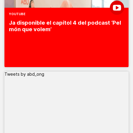
YOUTUBE
Ja disponible el capítol 4 del podcast ‘Pel
món que volem’
Tweets by abd_ong