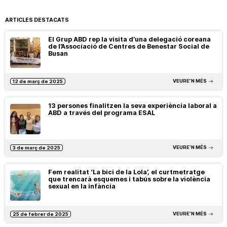
ARTICLES DESTACATS
El Grup ABD rep la visita d’una delegació coreana
de l’Associació de Centres de Benestar Social de
Busan
VEURE’N MÉS
12 de març de 2025
13 persones finalitzen la seva experiència laboral a
ABD a través del programa ESAL
VEURE’N MÉS
3 de març de 2025
Fem realitat ‘La bici de la Lola’, el curtmetratge
que trencarà esquemes i tabús sobre la violència
sexual en la infància
VEURE’N MÉS
25 de febrer de 2025