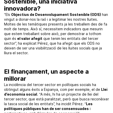
Sostenible, una iniciativa
innovadora?
“Els
Objectius de Desenvolupament Sostenible (ODS)
han
vingut a donar-nos la raó i a legitimar les nostres lluites.
Moltes de les temàtiques presents ja les treballem des de fa
molt de temps. Això sí, necessitem indicadors que mesurin
que estem treballant sobre això, per demostrar a tothom
quin és
el valor afegit
que tenim les entitats del tercer
sector”, ha explicat Pérez, que ha afegit que els ODS no
deixen de ser una visibilització de les lluites socials que ja
lliura el sector.
El finançament, un aspecte a
millorar
La incidència del tercer sector en polítiques socials ha
obtingut alguns èxits a Espanya, com per exemple, el de
Llei
d’economia social
. “A més, hi ha un projecte de llei del
tercer sector, que està paralitzat, però que busca reconèixer
la tasca social de les entitats”, ha incidit Pérez. “
Les
polítiques públiques han de ser consensuades
i