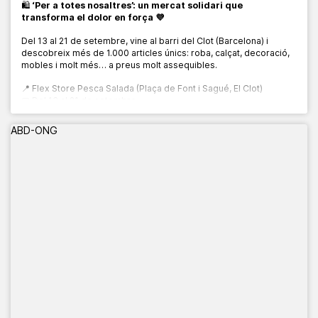
🛍️
‘Per a totes nosaltres’: un mercat solidari que
transforma el dolor en força 💜
Del 13 al 21 de setembre, vine al barri del Clot (Barcelona) i
descobreix més de 1.000 articles únics: roba, calçat, decoració,
mobles i molt més… a preus molt assequibles.
📍 Flex Store Pesca Salada (Plaça de Font i Sagué, El Clot)
📅 Del 13 al 21 de setembre
🕙 De 10:00 a 20:00 h
ABD-ONG