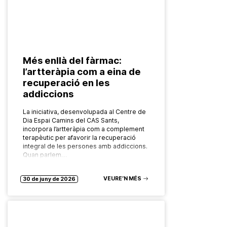
Més enllà del fàrmac:
l’artteràpia com a eina de
recuperació en les
addiccions
La iniciativa, desenvolupada al Centre de
Dia Espai Camins del CAS Sants,
incorpora l’artteràpia com a complement
terapèutic per afavorir la recuperació
integral de les persones amb addiccions.
Quan parlem…
VEURE’N MÉS
30 de juny de 2026