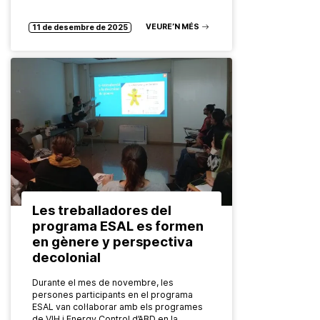
trobar feina. Un servei d’acompanyament
a la inserció laboral, que situa…
VEURE’N MÉS
11 de desembre de 2025
Les treballadores del
programa ESAL es formen
en gènere y perspectiva
decolonial
Durante el mes de novembre, les
persones participants en el programa
ESAL van col·laborar amb els programes
de VIH i Energy Control d’ABD en la