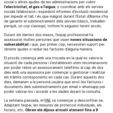
social o altres ajudes de les administracions per cobrir
l’electricitat, el gas o l’aigua
; o coordinar amb els serveis
socials l’elaboració i expedició informes d’exclusió residencial
per impedir el tall. I és que malgrat durant l’Estat d’Alarma s’ha
de garantir el subministrament dels serveis bàsics, treballen
perquè, un cop s’aixequí, tothom hi segueixi tenint accés.
Durant els darrers dos mesos, l’equip professional ha
assessorat moltes persones que viuen
noves situacions de
vulnerabilitat
i que, per primer cop, necessiten suport per
obtenir ajudes o reduir les factures d’alguna manera.
El procés comença amb una trucada en la qual es valora la
situació de cada persona i s’estableixen unes recomanacions
per poder rebre un assessorament telefònic al cap de dos
dies amb una assessora per començar a gestionar i realitzar
els tràmits corresponents en cada cas. Durant aquests dos
dies, demanen a la persona usuària que enviï les factures i
documents dels subministraments per email o whatsapp per
poder valorar-los i accedir a les dades durant la consulta.
La setmana passada, el
PAE
va començar a desconfinar-se.
Adaptant l’espai, les mesures de protecció individuals, els
horaris, etc.
Obren els dijous al matí
atenent fins a 9