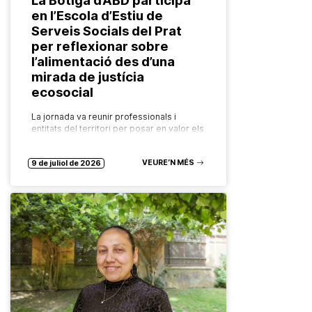
en l’Escola d’Estiu de
Serveis Socials del Prat
per reflexionar sobre
l’alimentació des d’una
mirada de justícia
ecosocial
La jornada va reunir professionals i
entitats del territori per posar en valor els
recursos comunitaris que garanteixen el
dret a una alimentació saludable,
VEURE’N MÉS
sostenible i accessible per a tothom.…
9 de juliol de 2026