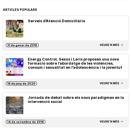
ARTICLES POPULARS
Serveis d’Atenció Domiciliària
VEURE’N MÉS
31 de gener de 2018
Energy Control, Sexus i Laris proposen una nova
formació sobre l’abordatge de les violències,
consum i sexualitat en l’adolescència i la joventut
VEURE’N MÉS
18 de juny de 2020
Jornada de debat sobre els nous paradigmes en la
intervenció social
VEURE’N MÉS
14 de setembre de 2018