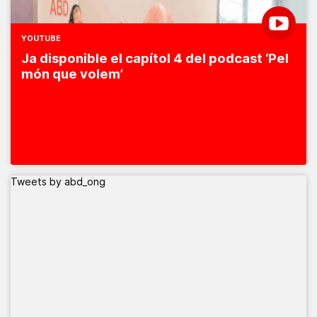
YOUTUBE
Ja disponible el capítol 4 del podcast ‘Pel
món que volem’
Tweets by abd_ong