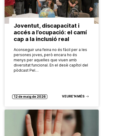
Joventut, discapacitat i
accés a l’ocupació: el camí
cap a la inclusió real
Aconseguir una feina no és fàcil per a les
persones joves, però encara ho és
menys per aquelles que viuen amb
diversitat funcional. En el desè capítol del
pòdcast Pel…
VEURE’N MÉS
12 de maig de 2026