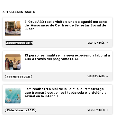
ARTICLES DESTACATS
El Grup ABD rep la visita d’una delegació coreana
de l’Associació de Centres de Benestar Social de
Busan
VEURE’N MÉS
12 de març de 2025
13 persones finalitzen la seva experiència laboral a
ABD a través del programa ESAL
VEURE’N MÉS
3 de març de 2025
Fem realitat ‘La bici de la Lola’, el curtmetratge
que trencarà esquemes i tabús sobre la violència
sexual en la infància
VEURE’N MÉS
25 de febrer de 2025