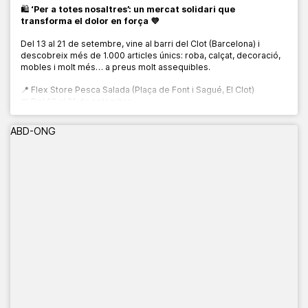
🛍️
‘Per a totes nosaltres’: un mercat solidari que
transforma el dolor en força 💜
Del 13 al 21 de setembre, vine al barri del Clot (Barcelona) i
descobreix més de 1.000 articles únics: roba, calçat, decoració,
mobles i molt més… a preus molt assequibles.
📍 Flex Store Pesca Salada (Plaça de Font i Sagué, El Clot)
📅 Del 13 al 21 de setembre
🕙 De 10:00 a 20:00 h
ABD-ONG