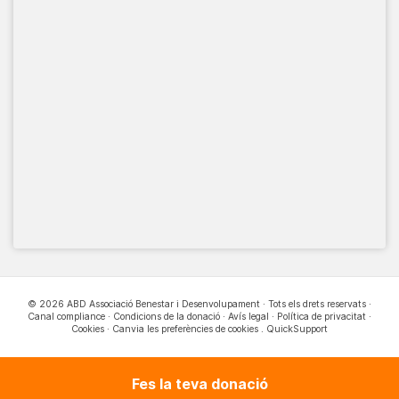
© 2026 ABD Associació Benestar i Desenvolupament · Tots els drets reservats ·
Canal compliance
·
Condicions de la donació
·
Avís legal
·
Política de privacitat
·
Cookies
·
Canvia les preferències de cookies
.
QuickSupport
Fes la teva donació