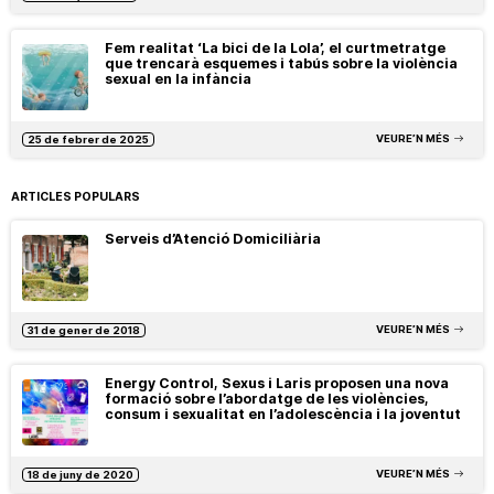
Fem realitat ‘La bici de la Lola’, el curtmetratge
que trencarà esquemes i tabús sobre la violència
sexual en la infància
VEURE’N MÉS
25 de febrer de 2025
ARTICLES POPULARS
Serveis d’Atenció Domiciliària
VEURE’N MÉS
31 de gener de 2018
Energy Control, Sexus i Laris proposen una nova
formació sobre l’abordatge de les violències,
consum i sexualitat en l’adolescència i la joventut
VEURE’N MÉS
18 de juny de 2020