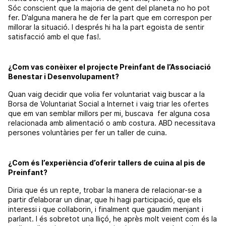
Sóc conscient que la majoria de gent del planeta no ho pot
fer. D’alguna manera he de fer la part que em correspon per
millorar la situació. I després hi ha la part egoista de sentir
satisfacció amb el que fas!.
¿Com vas conèixer el projecte Preinfant de l’Associació
Benestar i Desenvolupament?
Quan vaig decidir que volia fer voluntariat vaig buscar a la
Borsa de Voluntariat Social a Internet i vaig triar les ofertes
que em van semblar millors per mi, buscava fer alguna cosa
relacionada amb alimentació o amb costura. ABD necessitava
persones voluntàries per fer un taller de cuina.
¿Com és l’experiència d’oferir tallers de cuina al pis de
Preinfant?
Diria que és un repte, trobar la manera de relacionar-se a
partir d’elaborar un dinar, que hi hagi participació, que els
interessi i que col·laborin, i finalment que gaudim menjant i
parlant. I és sobretot una lliçó, he après molt veient com és la