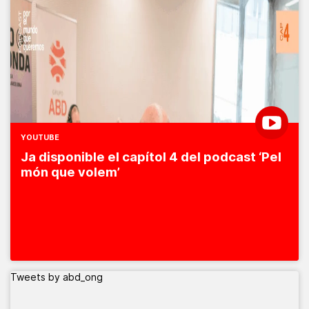
YOUTUBE
Ja disponible el capítol 4 del podcast ‘Pel
món que volem’
Tweets by abd_ong