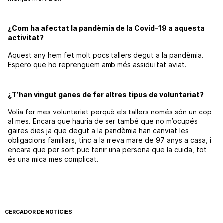
¿Com ha afectat la pandèmia de la Covid-19 a aquesta
activitat?
Aquest any hem fet molt pocs tallers degut a la pandèmia.
Espero que ho reprenguem amb més assiduïtat aviat.
¿T’han vingut ganes de fer altres tipus de voluntariat?
Volia fer mes voluntariat perquè els tallers només són un cop
al mes. Encara que hauria de ser també que no m’ocupés
gaires dies ja que degut a la pandèmia han canviat les
obligacions familiars, tinc a la meva mare de 97 anys a casa, i
encara que per sort puc tenir una persona que la cuida, tot
és una mica mes complicat.
CERCADOR DE NOTÍCIES