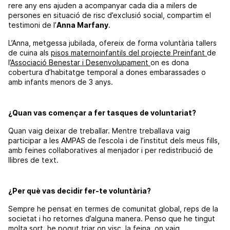
rere any ens ajuden a acompanyar cada dia a milers de
persones en situació de risc d’exclusió social, compartim el
testimoni de l’
Anna Marfany
.
L’Anna, metgessa jubilada, ofereix de forma voluntària tallers
de cuina als
pisos maternoinfantils del projecte Preinfant
de
l’
Associació Benestar i Desenvolupament
on es dona
cobertura d’habitatge temporal a dones embarassades o
amb infants menors de 3 anys.
¿Quan vas començar a fer tasques de voluntariat?
Quan vaig deixar de treballar. Mentre treballava vaig
participar a les AMPAS de l’escola i de l’institut dels meus fills,
amb feines col·laboratives al menjador i per redistribució de
llibres de text.
¿Per què vas decidir fer-te voluntària?
Sempre he pensat en termes de comunitat global, reps de la
societat i ho retornes d’alguna manera. Penso que he tingut
molta sort, he pogut triar on visc, la feina, on vaig.