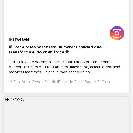
INSTAGRAM
🛍️
‘Per a totes nosaltres’: un mercat solidari que
transforma el dolor en força 💜
Del 13 al 21 de setembre, vine al barri del Clot (Barcelona) i
descobreix més de 1.000 articles únics: roba, calçat, decoració,
mobles i molt més… a preus molt assequibles.
📍 Flex Store Pesca Salada (Plaça de Font i Sagué, El Clot)
📅 Del 13 al 21 de setembre
🕙 De 10:00 a 20:00 h
ABD-ONG