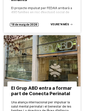
El projecte impulsat per FEDAIA arribarà a
490 famílies en risc d’exclusió social de
més de 21 municipis catalans amb un
model innovador, comunitari i basat en
VEURE’N MÉS
l’evidència El programa…
18 de maig de 2026
El Grup ABD entra a formar
part de Conecta Perinatal
Una aliança internacional per impulsar la
salut mental perinatal i el benestar de les
famílies La directora de l’Àrea d’Infància,