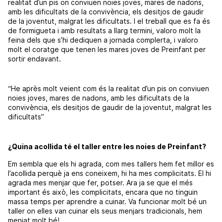
realitat d’un pis on conviuen noies joves, mares de nadons,
amb les dificultats de la convivència, els desitjos de gaudir
de la joventut, malgrat les dificultats. I el treball que es fa és
de formigueta i amb resultats a llarg termini, valoro molt la
feina dels que s’hi dediquen a jornada complerta, i valoro
molt el coratge que tenen les mares joves de Preinfant per
sortir endavant.
“He après molt veient com és la realitat d’un pis on conviuen
noies joves, mares de nadons, amb les dificultats de la
convivència, els desitjos de gaudir de la joventut, malgrat les
dificultats”
¿Quina acollida té el taller entre les noies de Preinfant?
Em sembla que els hi agrada, com mes tallers hem fet millor es
l’acollida perquè ja ens coneixem, hi ha mes complicitats. El hi
agrada mes menjar que fer, potser. Ara ja se que el més
important és això, les complicitats, encara que no tinguin
massa temps per aprendre a cuinar. Va funcionar molt bé un
taller on elles van cuinar els seus menjars tradicionals, hem
menjat molt bé!.