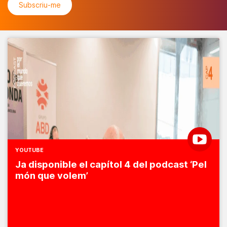
YOUTUBE
Ja disponible el capítol 4 del podcast ‘Pel
món que volem’