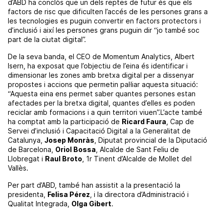
d’ABD ha conclòs que un dels reptes de futur és que els
factors de risc que dificulten l’accés de les persones grans a
les tecnologies es puguin convertir en factors protectors i
d’inclusió i així les persones grans puguin dir “jo també soc
part de la ciutat digital”.
De la seva banda, el CEO de Momentum Analytics, Albert
Isern, ha exposat que l’objectiu de l’eina és identificar i
dimensionar les zones amb bretxa digital per a dissenyar
propostes i accions que permetin pal·liar aquesta situació:
“Aquesta eina ens permet saber quantes persones estan
afectades per la bretxa digital, quantes d’elles es poden
reciclar amb formacions i a quin territori viuen”.L’acte també
ha comptat amb la participació de
Ricard Faura
, Cap de
Servei d’inclusió i Capacitació Digital a la Generalitat de
Catalunya,
Josep Monràs
, Diputat provincial de la Diputació
de Barcelona,
Oriol Bossa
, Alcalde de Sant Feliu de
Llobregat i
Raul Broto
, 1r Tinent d’Alcalde de Mollet del
Vallès.
Per part d’ABD, també han assistit a la presentació la
presidenta,
Felisa Pérez
, i la directora d’Administració i
Qualitat Integrada,
Olga Gibert
.