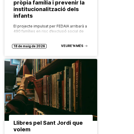
pròpia família i prevenir la
institucionalització dels
infants
El projecte impulsat per FEDAIA arribarà a
490 famílies en risc d’exclusió social de
més de 21 municipis catalans amb un
model innovador, comunitari i basat en
VEURE’N MÉS
l’evidència El programa…
18 de maig de 2026
Llibres pel Sant Jordi que
volem