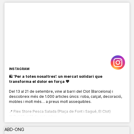
INSTAGRAM
🛍️
‘Per a totes nosaltres’: un mercat solidari que
transforma el dolor en força 💜
Del 13 al 21 de setembre, vine al barri del Clot (Barcelona) i
descobreix més de 1.000 articles únics: roba, calçat, decoració,
mobles i molt més… a preus molt assequibles.
📍 Flex Store Pesca Salada (Plaça de Font i Sagué, El Clot)
📅 Del 13 al 21 de setembre
🕙 De 10:00 a 20:00 h
ABD-ONG