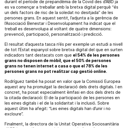
durant el període de prepandèmia de la Covid des d’ABD ja
es va començar a treballar amb la bretxa digital perquè “és
un dels factors de risc de la soledat no desitjada” de les
persones grans. En aquest sentit, l’adjunta a la gerència de
l’Associació Benestar i Desenvolupament ha indicat que el
treball es desenvolupa al voltant de quatre dimensions:
prevenció, participació, personalització i predicció.
El resultat d’aquesta tasca n’és per exemple un estudi a nivell
de tot l’Estat espanyol sobre bretxa digital del que en surten
indicadors tant destacats com que
el 54% de les persones
grans no disposen de mòbil, que el 50% de persones
grans no tenen internet a casa o que el 78% de les
persones grans no pot realitzar cap gestió online
.
Rodríguez també ha posat en valor que la Comissió Europea
aquest any ha promulgat la declaració dels drets digitals. I en
concret, ha posat especialment èmfasi en dos dels drets de
la citada declaració: El de la participació de les persones en
les eines digitals i el de la solidaritat i la inclusió. Sobre
aquest últim ha afegit: “Les eines digitals han d’unir i no
excloure”.
Finalment, la directora de la Unitat Operativa Sociosanitària