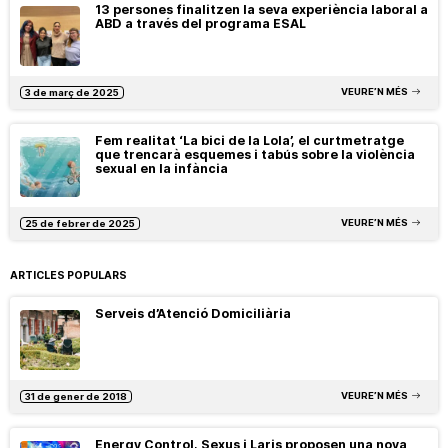
13 persones finalitzen la seva experiència laboral a
ABD a través del programa ESAL
VEURE’N MÉS
3 de març de 2025
Fem realitat ‘La bici de la Lola’, el curtmetratge
que trencarà esquemes i tabús sobre la violència
sexual en la infància
VEURE’N MÉS
25 de febrer de 2025
ARTICLES POPULARS
Serveis d’Atenció Domiciliària
VEURE’N MÉS
31 de gener de 2018
Energy Control, Sexus i Laris proposen una nova