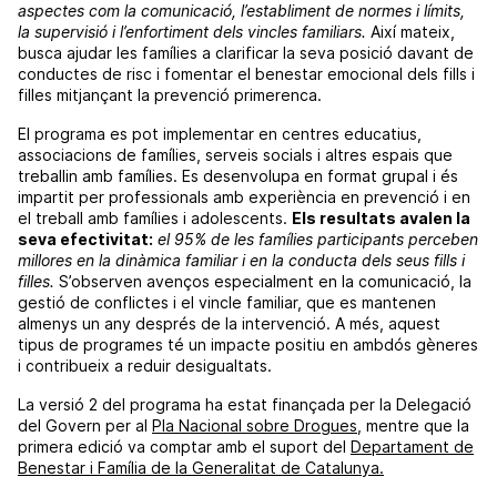
aspectes com la comunicació, l’establiment de normes i límits,
la supervisió i l’enfortiment dels vincles familiars.
Així mateix,
busca ajudar les famílies a clarificar la seva posició davant de
conductes de risc i fomentar el benestar emocional dels fills i
filles mitjançant la prevenció primerenca.
El programa es pot implementar en centres educatius,
associacions de famílies, serveis socials i altres espais que
treballin amb famílies. Es desenvolupa en format grupal i és
impartit per professionals amb experiència en prevenció i en
el treball amb famílies i adolescents.
Els resultats avalen la
seva efectivitat:
el 95% de les famílies participants perceben
millores en la dinàmica familiar i en la conducta dels seus fills i
filles.
S’observen avenços especialment en la comunicació, la
gestió de conflictes i el vincle familiar, que es mantenen
almenys un any després de la intervenció. A més, aquest
tipus de programes té un impacte positiu en ambdós gèneres
i contribueix a reduir desigualtats.
La versió 2 del programa ha estat finançada per la Delegació
del Govern per al
Pla Nacional sobre Drogues,
mentre que la
primera edició va comptar amb el suport del
Departament de
Benestar i Família de la Generalitat de Catalunya.