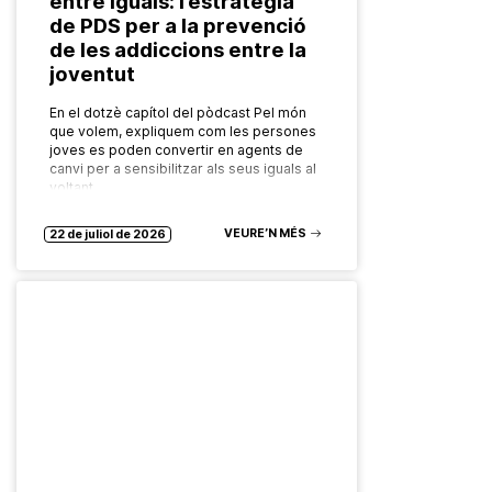
entre iguals: l’estratègia
de PDS per a la prevenció
de les addiccions entre la
joventut
En el dotzè capítol del pòdcast Pel món
que volem, expliquem com les persones
joves es poden convertir en agents de
canvi per a sensibilitzar als seus iguals al
voltant…
VEURE’N MÉS
22 de juliol de 2026