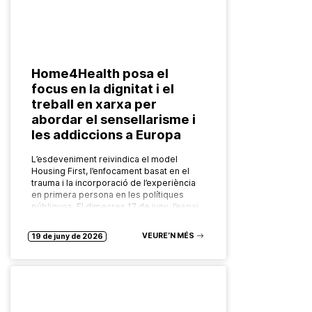
Home4Health posa el
focus en la dignitat i el
treball en xarxa per
abordar el sensellarisme i
les addiccions a Europa
L’esdeveniment reivindica el model
Housing First, l’enfocament basat en el
trauma i la incorporació de l’experiència
en primera persona en les polítiques
públiques. El dimecres 17 de juny, l’espai
Bloc4BCN,…
VEURE’N MÉS
19 de juny de 2026