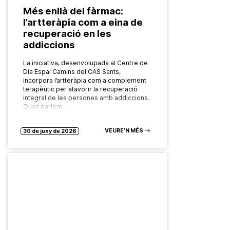
Més enllà del fàrmac:
l’artteràpia com a eina de
recuperació en les
addiccions
La iniciativa, desenvolupada al Centre de
Dia Espai Camins del CAS Sants,
incorpora l’artteràpia com a complement
terapèutic per afavorir la recuperació
integral de les persones amb addiccions.
Quan parlem…
VEURE’N MÉS
30 de juny de 2026