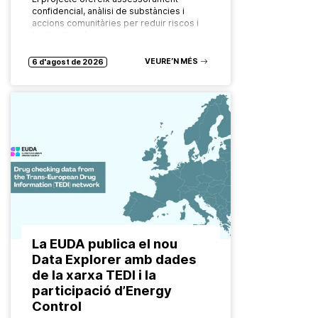
confidencial, anàlisi de substàncies i
accions comunitàries per reduir riscos i
facilitar l’accés a recursos especialitzats.
Les formes de consum de drogues
evolucionen constantment. També ho…
VEURE’N MÉS
6 d'agost de 2026
La EUDA publica el nou
Data Explorer amb dades
de la xarxa TEDI i la
participació d’Energy
Control