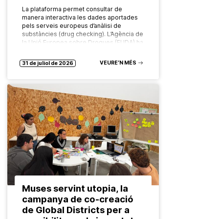
La plataforma permet consultar de
manera interactiva les dades aportades
pels serveis europeus d’anàlisi de
substàncies (drug checking). L’Agència de
la Unió Europea sobre Drogues (EUDA) ha
posat en marxa…
VEURE’N MÉS
31 de juliol de 2026
Muses servint utopia, la
campanya de co-creació
de Global Districts per a