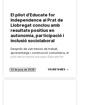
El pilot d’Educate for
Independence al Prat de
Llobregat conclou amb
resultats positius en
autonomia, participació i
inclusió sociolaboral
Després de vuit mesos de treball,
aprenentatge i construcció comunitària, el
pilot del projecte europeu Educate for
Independence al Prat de Llobregat ha
arribat a la seva fi deixant un…
VEURE’N MÉS
22 de juny de 2026