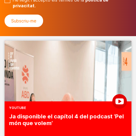
privacitat
.
YOUTUBE
Ja disponible el capítol 4 del podcast ‘Pel
món que volem’