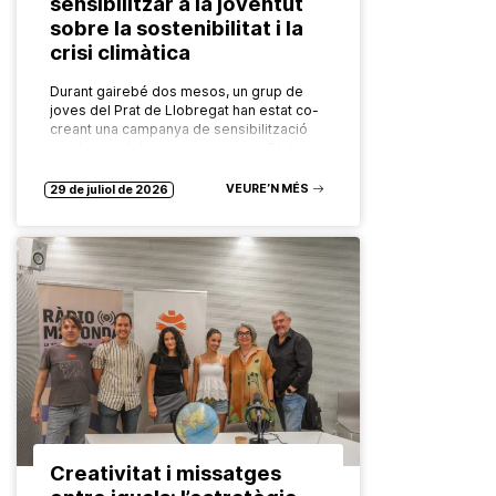
sensibilitzar a la joventut
sobre la sostenibilitat i la
crisi climàtica
Durant gairebé dos mesos, un grup de
joves del Prat de Llobregat han estat co-
creant una campanya de sensibilització
en el marc del projecte europeu Global
Districts per a abordar…
VEURE’N MÉS
29 de juliol de 2026
Creativitat i missatges