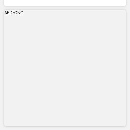
📅 Del 13 al 21 de setembre
🕙 De 10:00 a 20:00 h
ABD-ONG