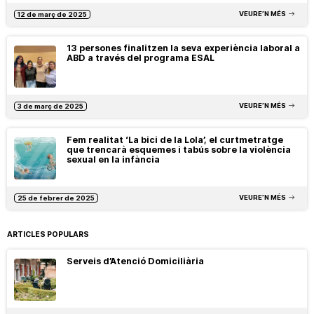
VEURE’N MÉS
12 de març de 2025
13 persones finalitzen la seva experiència laboral a
ABD a través del programa ESAL
VEURE’N MÉS
3 de març de 2025
Fem realitat ‘La bici de la Lola’, el curtmetratge
que trencarà esquemes i tabús sobre la violència
sexual en la infància
VEURE’N MÉS
25 de febrer de 2025
ARTICLES POPULARS
Serveis d’Atenció Domiciliària