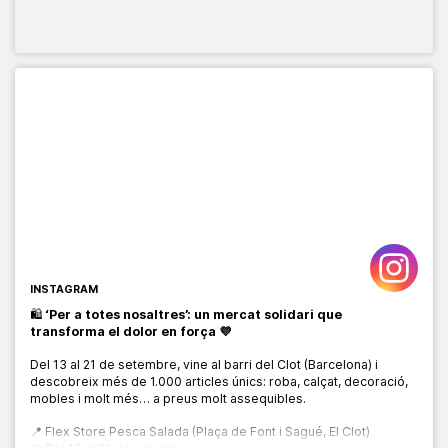
INSTAGRAM
🛍️
‘Per a totes nosaltres’: un mercat solidari que
transforma el dolor en força 💜
Del 13 al 21 de setembre, vine al barri del Clot (Barcelona) i
descobreix més de 1.000 articles únics: roba, calçat, decoració,
mobles i molt més… a preus molt assequibles.
📍 Flex Store Pesca Salada (Plaça de Font i Sagué, El Clot)