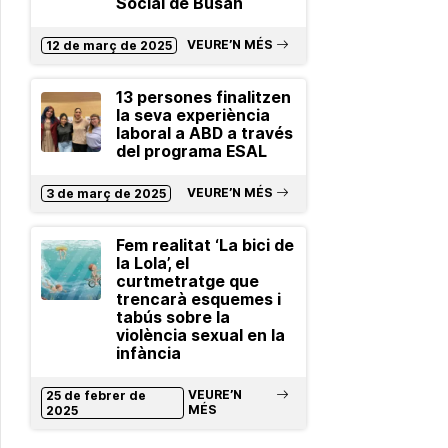
Social de Busan
VEURE’N MÉS
12 de març de 2025
13 persones finalitzen
la seva experiència
laboral a ABD a través
del programa ESAL
VEURE’N MÉS
3 de març de 2025
Fem realitat ‘La bici de
la Lola’, el
curtmetratge que
trencarà esquemes i
tabús sobre la
violència sexual en la
infància
VEURE’N
25 de febrer de
MÉS
2025