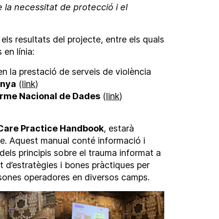
 la necessitat de protecció i el
ls resultats del projecte, entre els quals
en línia:
n la prestació de serveis de violència
anya
(
link
)
orme Nacional de Dades
(
link
)
Care Practice Handbook
, estarà
bre. Aquest manual conté informació i
ó dels principis sobre el trauma informat a
nt d’estratègies i bones pràctiques per
persones operadores en diversos camps.