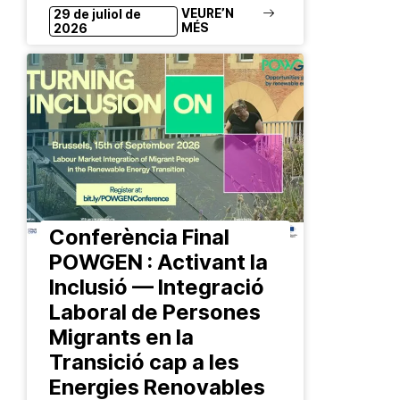
Durant gairebé dos mesos, un grup
VEURE’N
29 de juliol de
MÉS
2026
de joves del Prat de Llobregat han
estat co-creant una campanya de
sensibilització en el marc del
projecte europeu Global Districts per
a abordar…
Conferència Final
POWGEN : Activant la
Inclusió — Integració
Laboral de Persones
Migrants en la
Transició cap a les
Energies Renovables