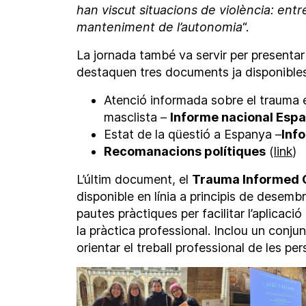
han viscut situacions de violència: entre
manteniment de l’autonomia
“.
La jornada també va servir per presentar e
destaquen tres documents ja disponibles 
Atenció informada sobre el trauma e
masclista –
Informe nacional Esp
Estat de la qüestió a Espanya –
Inf
Recomanacions polítiques
(
link
)
L’últim document, el
Trauma Informed 
disponible en línia a principis de desem
pautes pràctiques per facilitar l’aplicaci
la pràctica professional. Inclou un conju
orientar el treball professional de les 