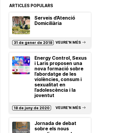
ARTICLES POPULARS
Serveis d’Atenció
Domiciliària
VEURE’N MÉS
31 de gener de 2018
Energy Control, Sexus
i Laris proposen una
nova formació sobre
l’abordatge de les
violències, consum i
sexualitat en
l’adolescència i la
joventut
VEURE’N MÉS
18 de juny de 2020
Jornada de debat
sobre els nous