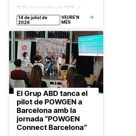
El 15 de setembre de 2026, el
projecte europeu POWGEN
VEURE’N
14 de juliol de
celebrarà la seva conferència final a
MÉS
2026
la seu del Comitè Europeu de les
Regions (CdR), a Brussel·les.
Organitzat pel Grup…
El Grup ABD tanca el
pilot de POWGEN a
Barcelona amb la
jornada “POWGEN
Connect Barcelona”