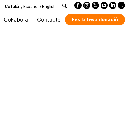
Català
/
Español
/
English
Col·labora
Contacte
Fes la teva donació