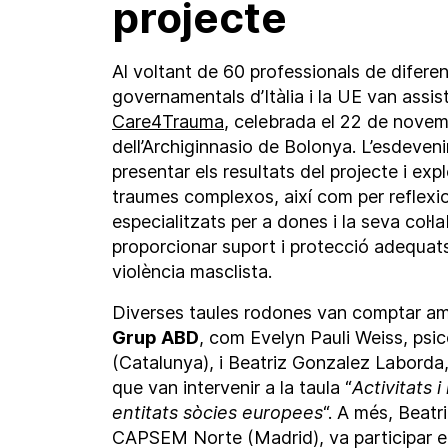
projecte
Al voltant de 60 professionals de diferen
governamentals d’Itàlia i la UE van assist
Care4Trauma
, celebrada el 22 de nove
dell’Archiginnasio de Bolonya. L’esdeven
presentar els resultats del projecte i expl
traumes complexos, així com per reflexio
especialitzats per a dones i la seva col·
proporcionar suport i protecció adequat
violència masclista.
Diverses taules rodones van comptar a
Grup ABD
, com Evelyn Pauli Weiss, psi
(Catalunya), i Beatriz Gonzalez Labord
que van intervenir a la taula “
Activitats i
entitats sòcies europees
“. A més, Beatr
CAPSEM Norte (Madrid), va participar en