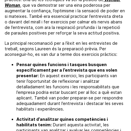
Woman
, que va demostrar ser una eina poderosa per
augmentar la confiança, l’optimisme i la sensació de poder en
si mateixes. També era essencial practicar l’entrevista dreta
o davant del mirall i fer exercicis per calmar els nervis abans
de l’entrevista, com ara la respiració profunda i la repetició
de paraules positives per reforçar la seva actitud positiva.
La principal recomanació per a l’èxit en les entrevistes de
treball, segons Laureen és la preparació prèvia. Per
aconseguir-ho, es van dur a terme dos exercicis pràctics:
Pensar quines funcions i tasques busquen
específicament per a l’entrevista que ens volen
presentar:
En aquest exercici, les participants van
tenir l’oportunitat de reflexionar i analitzar
detalladament les funcions i les responsabilitats que
l’empresa podria estar buscant per al lloc a què estan
aplicant. També van poder preparar-se per respondre
adequadament durant l’entrevista i destacar les seves
habilitats i experiències.
Activitat d’analitzar quines competències i
habilitats tenim:
Durant aquesta activitat, les
participants van analitzar i avaluar les competències i