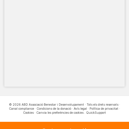
© 2026 ABD Associació Benestar i Desenvolupament · Tots els drets reservats ·
Canal compliance
·
Condicions de la donació
·
Avís legal
·
Política de privacitat
·
Cookies
·
Canvia les preferències de cookies
.
QuickSupport