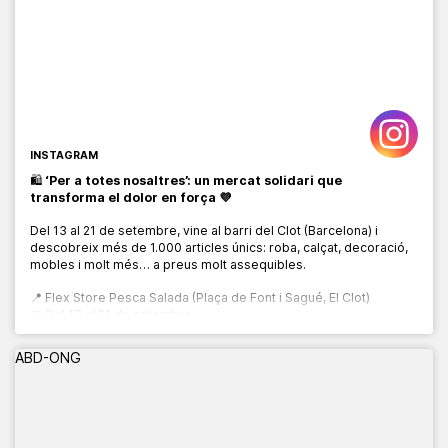
INSTAGRAM
🛍️
‘Per a totes nosaltres’: un mercat solidari que
transforma el dolor en força 💜
Del 13 al 21 de setembre, vine al barri del Clot (Barcelona) i
descobreix més de 1.000 articles únics: roba, calçat, decoració,
mobles i molt més… a preus molt assequibles.
📍 Flex Store Pesca Salada (Plaça de Font i Sagué, El Clot)
📅 Del 13 al 21 de setembre
🕙 De 10:00 a 20:00 h
ABD-ONG