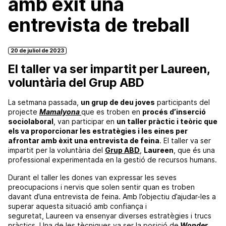
amb èxit una
entrevista de treball
20 de juliol de 2023
El taller va ser impartit per Laureen,
voluntària del Grup ABD
La setmana passada,
un grup de deu joves
participants del
projecte
Mamalyona
que es troben en
procés d’inserció
sociolaboral
, van participar en
un taller pràctic i teòric que
els va proporcionar les estratègies i les eines per
afrontar amb èxit una entrevista de feina
. El taller va ser
impartit per la voluntària del
Grup
ABD
,
Laureen
, que és una
professional experimentada en la gestió de recursos humans.
Durant el taller les dones van expressar les seves
preocupacions i nervis que solen sentir quan es troben
davant d’una entrevista de feina. Amb l’objectiu d’ajudar-les a
superar aquesta situació amb confiança i
seguretat,
Laureen
va ensenyar diverses estratègies i trucs
pràctics. Una de les tècniques va ser la posició de
Wonder