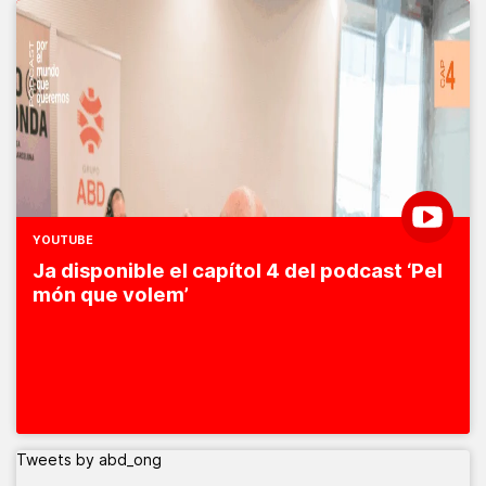
YOUTUBE
Ja disponible el capítol 4 del podcast ‘Pel
món que volem’
Tweets by abd_ong