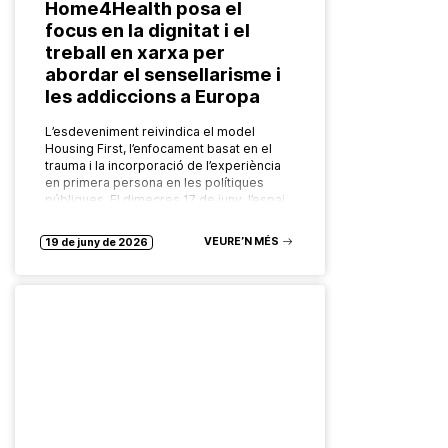
Home4Health posa el
focus en la dignitat i el
treball en xarxa per
abordar el sensellarisme i
les addiccions a Europa
L’esdeveniment reivindica el model
Housing First, l’enfocament basat en el
trauma i la incorporació de l’experiència
en primera persona en les polítiques
públiques. El dimecres 17 de juny, l’espai
Bloc4BCN,…
VEURE’N MÉS
19 de juny de 2026