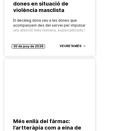
dones en situació de
violència masclista
El decàleg dona veu a les dones que
acompanyem des del servei per impulsar
una atenció més humana, especialitzada i
centrada en els drets, amb el valor afegit
de l’experiència…
VEURE’N MÉS
30 de juny de 2026
Més enllà del fàrmac:
l’artteràpia com a eina de