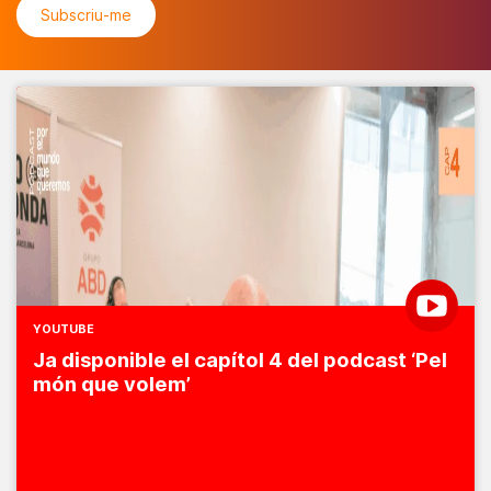
YOUTUBE
Ja disponible el capítol 4 del podcast ‘Pel
món que volem’