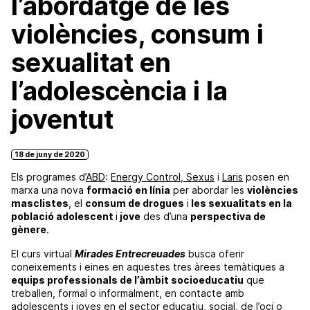
l’abordatge de les
violències, consum i
sexualitat en
l’adolescència i la
joventut
18 de juny de 2020
Els programes d’
ABD
:
Energy Control
,
Sexus
i
Laris
posen en
marxa una nova
formació en línia
per abordar les
violències
masclistes
, el
consum de drogues
i
les sexualitats en la
població adolescent
i
jove
des d’una
perspectiva de
gènere
.
El curs virtual
Mirades Entrecreuades
busca oferir
coneixements i eines en aquestes tres àrees temàtiques a
equips professionals de l’àmbit socioeducatiu
que
treballen, formal o informalment, en contacte amb
adolescents i joves en el sector educatiu, social, de l’oci o