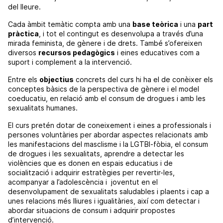
del lleure.
Cada àmbit temàtic compta amb una
base teòrica
i una
part
pràctica
, i tot el contingut es desenvolupa a través d’una
mirada feminista, de gènere i de drets. També s’ofereixen
diversos
recursos pedagògics
i eines educatives com a
suport i complement a la intervenció.
Entre els
objectius
concrets del curs hi ha el de conèixer els
conceptes bàsics de la perspectiva de gènere i el model
coeducatiu, en relació amb el consum de drogues i amb les
sexualitats humanes.
El curs pretén dotar de coneixement i eines a professionals i
persones voluntàries per abordar aspectes relacionats amb
les manifestacions del masclisme i la LGTBI-fòbia, el consum
de drogues i les sexualitats, aprendre a detectar les
violències que es donen en espais educatius i de
socialització i adquirir estratègies per revertir-les,
acompanyar a l’adolescència i joventut en el
desenvolupament de sexualitats saludables i plaents i cap a
unes relacions més lliures i igualitàries, així com detectar i
abordar situacions de consum i adquirir propostes
d’intervenció.