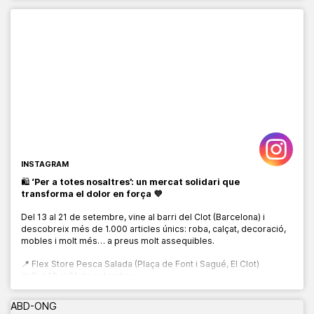
INSTAGRAM
🛍️
‘Per a totes nosaltres’: un mercat solidari que
transforma el dolor en força 💜
Del 13 al 21 de setembre, vine al barri del Clot (Barcelona) i
descobreix més de 1.000 articles únics: roba, calçat, decoració,
mobles i molt més… a preus molt assequibles.
📍 Flex Store Pesca Salada (Plaça de Font i Sagué, El Clot)
📅 Del 13 al 21 de setembre
🕙 De 10:00 a 20:00 h
ABD-ONG