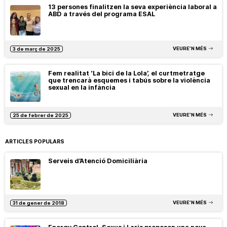
13 persones finalitzen la seva experiència laboral a
ABD a través del programa ESAL
VEURE’N MÉS
3 de març de 2025
Fem realitat ‘La bici de la Lola’, el curtmetratge
que trencarà esquemes i tabús sobre la violència
sexual en la infància
VEURE’N MÉS
25 de febrer de 2025
ARTICLES POPULARS
Serveis d’Atenció Domiciliària
VEURE’N MÉS
31 de gener de 2018