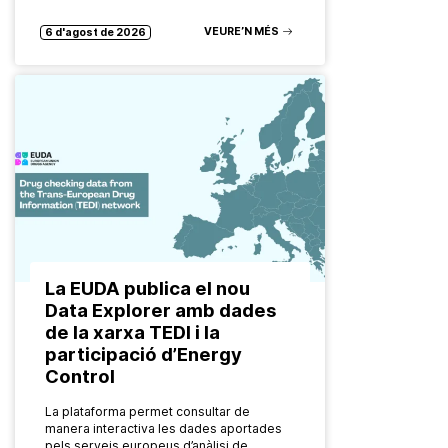
Les formes de consum de drogues
evolucionen constantment. També ho…
VEURE’N MÉS
6 d'agost de 2026
La EUDA publica el nou
Data Explorer amb dades
de la xarxa TEDI i la
participació d’Energy
Control
La plataforma permet consultar de
manera interactiva les dades aportades
pels serveis europeus d’anàlisi de