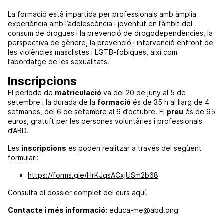
La formació està impartida per professionals amb àmplia
experiència amb l’adolescència i joventut en l’àmbit del
consum de drogues i la prevenció de drogodependències, la
perspectiva de gènere, la prevenció i intervenció enfront de
les violències masclistes i LGTB-fòbiques, així com
l’abordatge de les sexualitats.
Inscripcions
El període de
matriculació
va del 20 de juny al 5 de
setembre i la durada de la
formació
és de 35 h al llarg de 4
setmanes, del 6 de setembre al 6 d’octubre. El
preu
és de 95
euros, gratuït per les persones voluntàries i professionals
d’ABD.
Les
inscripcions
es poden realitzar a través del següent
formulari:
htt
ps://forms.gle/HrKJqsACxjUSm2b68
Consulta el dossier complet del curs
aquí
.
Contacte i més informació:
educa-me@abd.ong