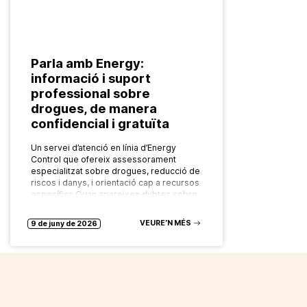
Parla amb Energy:
informació i suport
professional sobre
drogues, de manera
confidencial i gratuïta
Un servei d’atenció en línia d’Energy
Control que ofereix assessorament
especialitzat sobre drogues, reducció de
riscos i danys, i orientació cap a recursos
específics Quan apareixen dubtes sobre
el consum…
VEURE’N MÉS
9 de juny de 2026