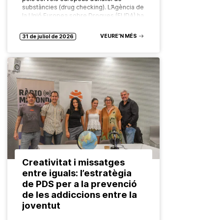
substàncies (drug checking). L’Agència de
la Unió Europea sobre Drogues (EUDA) ha
posat en marxa…
VEURE’N MÉS
31 de juliol de 2026
Creativitat i missatges
entre iguals: l’estratègia
de PDS per a la prevenció
de les addiccions entre la
joventut