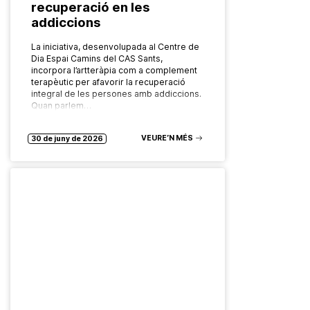
recuperació en les
addiccions
La iniciativa, desenvolupada al Centre de
Dia Espai Camins del CAS Sants,
incorpora l’artteràpia com a complement
terapèutic per afavorir la recuperació
integral de les persones amb addiccions.
Quan parlem…
VEURE’N MÉS
30 de juny de 2026