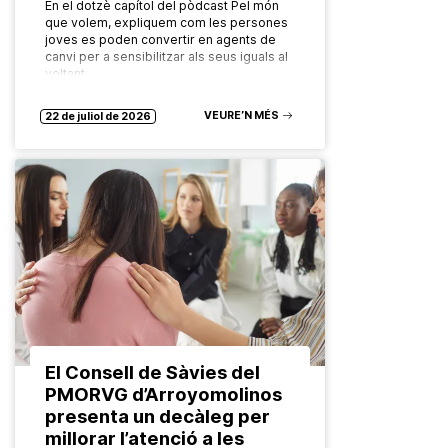
En el dotzè capítol del pòdcast Pel món
que volem, expliquem com les persones
joves es poden convertir en agents de
canvi per a sensibilitzar als seus iguals al
voltant…
VEURE’N MÉS
22 de juliol de 2026
El Consell de Sàvies del
PMORVG d’Arroyomolinos
presenta un decàleg per
millorar l’atenció a les