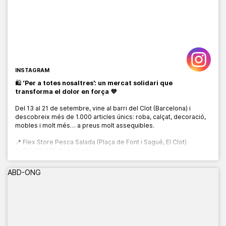
INSTAGRAM
🛍️
‘Per a totes nosaltres’: un mercat solidari que
transforma el dolor en força 💜
Del 13 al 21 de setembre, vine al barri del Clot (Barcelona) i
descobreix més de 1.000 articles únics: roba, calçat, decoració,
mobles i molt més… a preus molt assequibles.
📍 Flex Store Pesca Salada (Plaça de Font i Sagué, El Clot)
📅 Del 13 al 21 de setembre
🕙 De 10:00 a 20:00 h
ABD-ONG