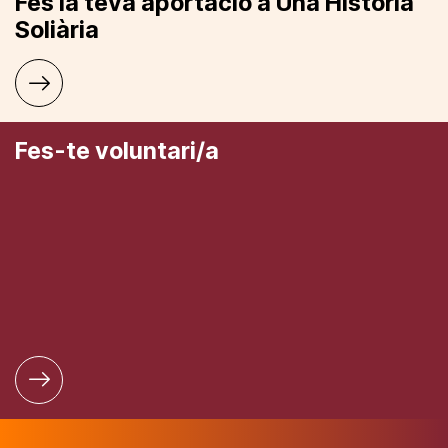
Fes la teva aportació a Una Història
Soliària
Fes-te voluntari/a