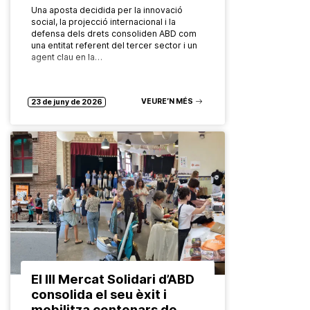
Una aposta decidida per la innovació
social, la projecció internacional i la
defensa dels drets consoliden ABD com
una entitat referent del tercer sector i un
agent clau en la…
VEURE’N MÉS
23 de juny de 2026
El III Mercat Solidari d’ABD
consolida el seu èxit i
mobilitza centenars de