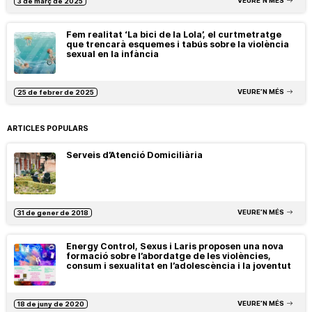
VEURE’N MÉS
3 de març de 2025
Fem realitat ‘La bici de la Lola’, el curtmetratge
que trencarà esquemes i tabús sobre la violència
sexual en la infància
VEURE’N MÉS
25 de febrer de 2025
ARTICLES POPULARS
Serveis d’Atenció Domiciliària
VEURE’N MÉS
31 de gener de 2018
Energy Control, Sexus i Laris proposen una nova
formació sobre l’abordatge de les violències,
consum i sexualitat en l’adolescència i la joventut
VEURE’N MÉS
18 de juny de 2020