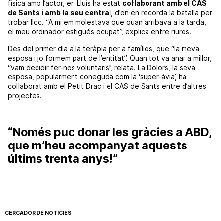
física amb l’actor, en Lluís ha estat
col·laborant amb el CAS
de Sants i amb la seu central
, d’on en recorda la batalla per
trobar lloc. “A mi em molestava que quan arribava a la tarda,
el meu ordinador estigués ocupat”, explica entre riures.
Des del primer dia a la teràpia per a famílies, que “la meva
esposa i jo formem part de l’entitat”. Quan tot va anar a millor,
“vam decidir fer-nos voluntaris”, relata. La Dolors, la seva
esposa, popularment coneguda com la ‘super-àvia’, ha
col·laborat amb el Petit Drac i el CAS de Sants entre d’altres
projectes.
“Només puc donar les gràcies a ABD,
que m’heu acompanyat aquests
últims trenta anys!”
CERCADOR DE NOTÍCIES