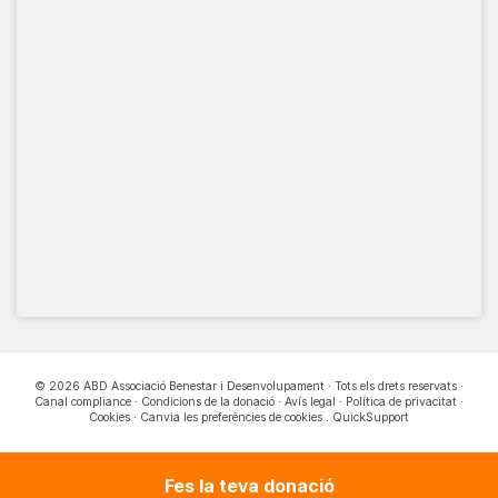
© 2026 ABD Associació Benestar i Desenvolupament · Tots els drets reservats ·
Canal compliance
·
Condicions de la donació
·
Avís legal
·
Política de privacitat
·
Cookies
·
Canvia les preferències de cookies
.
QuickSupport
Fes la teva donació