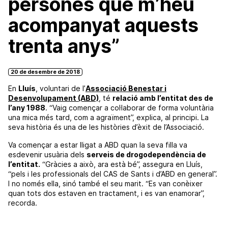
persones que m’heu
acompanyat aquests
trenta anys”
20 de desembre de 2018
En
Lluís
, voluntari de l’
Associació Benestar i
Desenvolupament (ABD)
, té
relació amb l’entitat des de
l’any 1988
. “Vaig començar a col·laborar de forma voluntària
una mica més tard, com a agraïment”, explica, al principi. La
seva història és una de les històries d’èxit de l’Associació.
Va començar a estar lligat a ABD quan la seva filla va
esdevenir usuària dels
serveis de drogodependència de
l’entitat.
“Gràcies a això, ara està bé”, assegura en Lluís,
“pels i les professionals del CAS de Sants i d’ABD en general”.
I no només ella, sinó també el seu marit. “Es van conèixer
quan tots dos estaven en tractament, i es van enamorar”,
recorda.