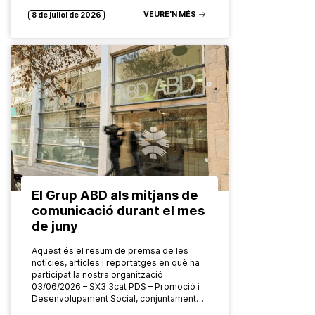
compartida cap al futur. El Grup ABD ha
celebrat…
VEURE’N MÉS
8 de juliol de 2026
El Grup ABD als mitjans de
comunicació durant el mes
de juny
Aquest és el resum de premsa de les
notícies, articles i reportatges en què ha
participat la nostra organització
03/06/2026 – SX3 3cat PDS – Promoció i
Desenvolupament Social, conjuntament…