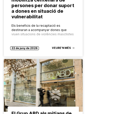
persones per donar suport
a dones en situació de
vulnerabilitat
Els beneficis de la recaptació es
destinaran a acompanyar dones que
viuen situacions de violències masclistes
i vulnerabilitat, així com els seus fills i filles
Aquest mes s’ha celebrat la…
VEURE’N MÉS
22 de juny de 2026
El Grup ABD als mitjans de