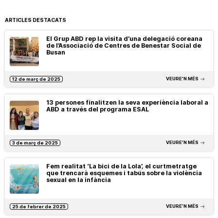
ARTICLES DESTACATS
El Grup ABD rep la visita d’una delegació coreana
de l’Associació de Centres de Benestar Social de
Busan
VEURE’N MÉS
12 de març de 2025
13 persones finalitzen la seva experiència laboral a
ABD a través del programa ESAL
VEURE’N MÉS
3 de març de 2025
Fem realitat ‘La bici de la Lola’, el curtmetratge
que trencarà esquemes i tabús sobre la violència
sexual en la infància
VEURE’N MÉS
25 de febrer de 2025