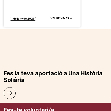
VEURE’N MÉS
1 de juny de 2026
Fes la teva aportació a Una Història
Soliària
Fes-te voluntari/a