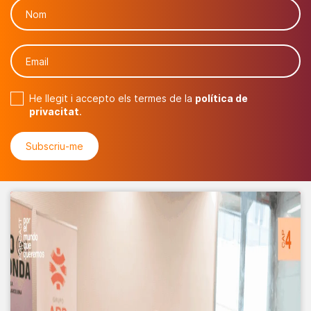
He llegit i accepto els termes de la
política de
privacitat
.