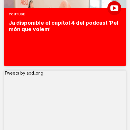
YOUTUBE
Ja disponible el capítol 4 del podcast ‘Pel
món que volem’
Tweets by abd_ong