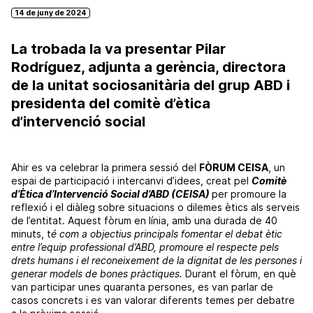
14 de juny de 2024
La trobada la va presentar Pilar
Rodríguez, adjunta a gerència, directora
de la unitat sociosanitària del grup ABD i
presidenta del comitè d’ètica
d’intervenció social
Ahir es va celebrar la primera sessió del
FÒRUM
CEISA
, un
espai de participació i intercanvi d’idees, creat pel
Comitè
d’Ètica d’Intervenció Social d’
ABD
(
CEISA
)
per promoure la
reflexió i el diàleg sobre situacions o dilemes ètics als serveis
de l’entitat. Aquest fòrum en línia, amb una durada de 40
minuts, t
é com a objectius principals fomentar el debat ètic
entre l’equip professional d’
ABD
, promoure el respecte pels
drets humans i el reconeixement de la dignitat de les persones i
generar models de bones pràctiques.
Durant el fòrum, en què
van participar unes quaranta persones, es van parlar de
casos concrets i es van valorar diferents temes per debatre