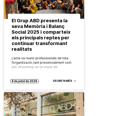
El Grup ABD presenta la
seva Memòria i Balanç
Social 2025 i comparteix
els principals reptes per
continuar transformant
realitats
L’acte va reunir professionals de tota
l’organització, tant presencialment com
per streaming, en un espai de
reconeixement col·lectiu, reflexió i mirada
compartida cap al futur. El Grup ABD ha
celebrat…
VEURE’N MÉS
8 de juliol de 2026