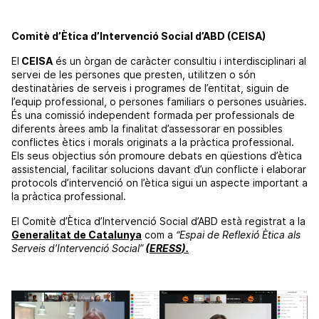
Comitè d’Ètica d’Intervenció Social d’
ABD
(
CEISA
)
El
CEISA
és un òrgan de caràcter consultiu i interdisciplinari al
servei de les persones que presten, utilitzen o són
destinatàries de serveis i programes de l’entitat, siguin de
l’equip professional, o persones familiars o
persones usuàries
.
És una comissió independent formada per professionals de
diferents àrees amb la finalitat d’assessorar en possibles
conflictes ètics i morals originats a la pràctica professional.
Els seus objectius són promoure debats en qüestions d’ètica
assistencial, facilitar solucions davant d’un conflicte i elaborar
protocols d’intervenció on l’ètica sigui un aspecte important a
la pràctica professional.
El Comitè d’Ètica d’Intervenció Social d’
ABD
està registrat a la
Generalitat de Catalunya
com a
“Espai de Reflexió Ètica als
Serveis d’Intervenció Social”
(
E
RESS
).