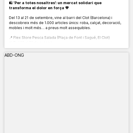
🛍️
‘Per a totes nosaltres’: un mercat solidari que
transforma el dolor en força 💜
Del 13 al 21 de setembre, vine al barri del Clot (Barcelona) i
descobreix més de 1.000 articles únics: roba, calçat, decoració,
mobles i molt més… a preus molt assequibles.
📍 Flex Store Pesca Salada (Plaça de Font i Sagué, El Clot)
📅 Del 13 al 21 de setembre
🕙 De 10:00 a 20:00 h
ABD-ONG