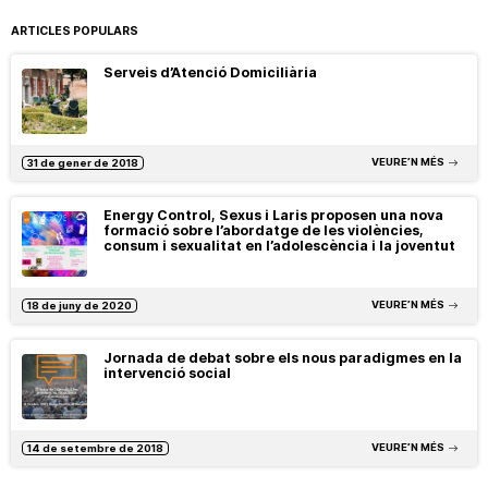
ARTICLES POPULARS
Serveis d’Atenció Domiciliària
VEURE’N MÉS
31 de gener de 2018
Energy Control, Sexus i Laris proposen una nova
formació sobre l’abordatge de les violències,
consum i sexualitat en l’adolescència i la joventut
VEURE’N MÉS
18 de juny de 2020
Jornada de debat sobre els nous paradigmes en la
intervenció social
VEURE’N MÉS
14 de setembre de 2018