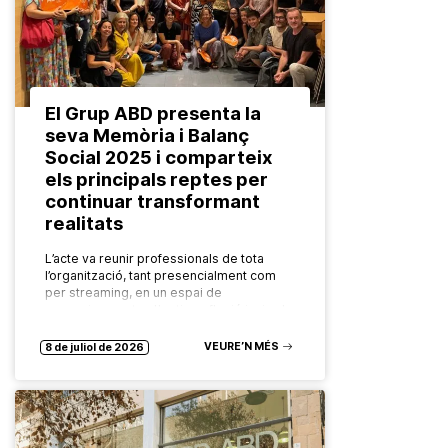
El Grup ABD presenta la
seva Memòria i Balanç
Social 2025 i comparteix
els principals reptes per
continuar transformant
realitats
L’acte va reunir professionals de tota
l’organització, tant presencialment com
per streaming, en un espai de
reconeixement col·lectiu, reflexió i mirada
compartida cap al futur. El Grup ABD ha
celebrat…
VEURE’N MÉS
8 de juliol de 2026