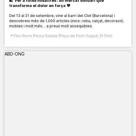
🛍️
‘Per a totes nosaltres’: un mercat solidari que
transforma el dolor en força 💜
Del 13 al 21 de setembre, vine al barri del Clot (Barcelona) i
descobreix més de 1.000 articles únics: roba, calçat, decoració,
mobles i molt més… a preus molt assequibles.
📍 Flex Store Pesca Salada (Plaça de Font i Sagué, El Clot)
📅 Del 13 al 21 de setembre
🕙 De 10:00 a 20:00 h
ABD-ONG