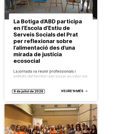
La Botiga d’ABD participa
en l’Escola d’Estiu de
Serveis Socials del Prat
per reflexionar sobre
l’alimentació des d’una
mirada de justícia
ecosocial
La jornada va reunir professionals i
entitats del territori per posar en valor els
recursos comunitaris que garanteixen el
dret a una alimentació saludable,
VEURE’N MÉS
sostenible i accessible per a tothom.…
9 de juliol de 2026