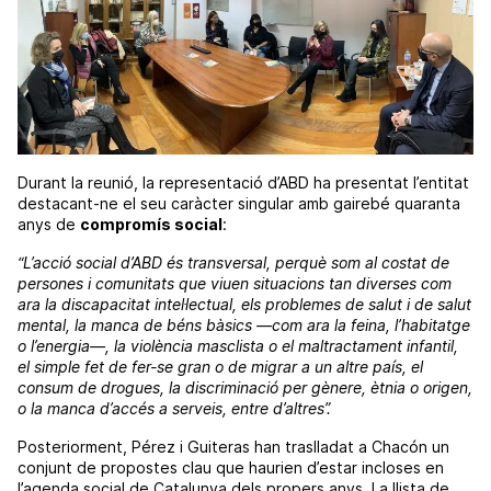
Durant la reunió, la representació d’ABD ha presentat l’entitat
destacant-ne el seu caràcter singular amb gairebé quaranta
anys de
compromís social
:
“L’acció social d’ABD és transversal, perquè som al costat de
persones i comunitats que viuen situacions tan diverses com
ara la discapacitat intel·lectual, els problemes de salut i de salut
mental, la manca de béns bàsics —com ara la feina, l’habitatge
o l’energia—, la violència masclista o el maltractament infantil,
el simple fet de fer-se gran o de migrar a un altre país, el
consum de drogues, la discriminació per gènere, ètnia o origen,
o la manca d’accés a serveis, entre d’altres”.
Posteriorment, Pérez i Guiteras han traslladat a Chacón un
conjunt de propostes clau que haurien d’estar incloses en
l’agenda social de Catalunya dels propers anys. La llista de