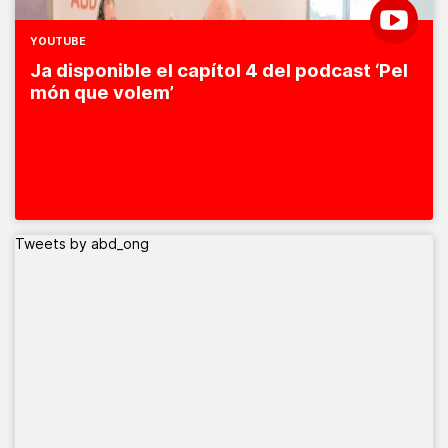
YOUTUBE
Ja disponible el capítol 4 del podcast ‘Pel
món que volem’
Tweets by abd_ong