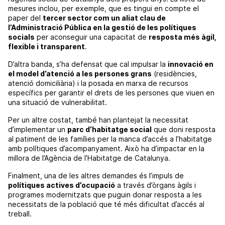
mesures inclou, per exemple, que es tingui en compte el
paper del
tercer sector com un aliat clau de
l’Administració Pública en la gestió de les polítiques
socials
per aconseguir una capacitat de
resposta més àgil,
flexible i transparent
.
D’altra banda, s’ha defensat que cal impulsar la
innovació en
el model d’atenció a les persones grans
(residències,
atenció domiciliària) i la posada en marxa de recursos
específics per garantir el drets de les persones que viuen en
una situació de vulnerabilitat.
Per un altre costat, també han plantejat la necessitat
d’implementar un
parc d’habitatge social
que doni resposta
al patiment de les famílies per la manca d’accés a l’habitatge
amb polítiques d’acompanyament. Això ha d’impactar en la
millora de l’Agència de l’Habitatge de Catalunya.
Finalment, una de les altres demandes és l’impuls de
polítiques actives d’ocupació
a través d’òrgans àgils i
programes modernitzats que puguin donar resposta a les
necessitats de la població que té més dificultat d’accés al
treball.