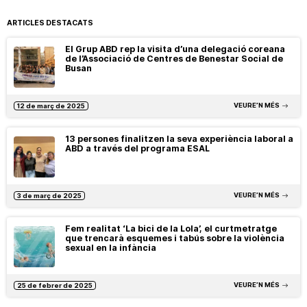
ARTICLES DESTACATS
El Grup ABD rep la visita d’una delegació coreana
de l’Associació de Centres de Benestar Social de
Busan
VEURE’N MÉS
12 de març de 2025
13 persones finalitzen la seva experiència laboral a
ABD a través del programa ESAL
VEURE’N MÉS
3 de març de 2025
Fem realitat ‘La bici de la Lola’, el curtmetratge
que trencarà esquemes i tabús sobre la violència
sexual en la infància
VEURE’N MÉS
25 de febrer de 2025