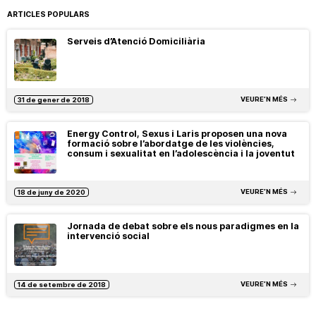
ARTICLES POPULARS
Serveis d’Atenció Domiciliària
VEURE’N MÉS
31 de gener de 2018
Energy Control, Sexus i Laris proposen una nova
formació sobre l’abordatge de les violències,
consum i sexualitat en l’adolescència i la joventut
VEURE’N MÉS
18 de juny de 2020
Jornada de debat sobre els nous paradigmes en la
intervenció social
VEURE’N MÉS
14 de setembre de 2018