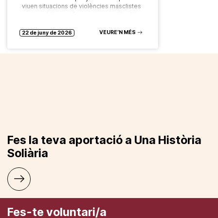
viuen situacions de violències masclistes
i vulnerabilitat, així com els seus fills i filles
Aquest mes s’ha celebrat la…
VEURE’N MÉS
22 de juny de 2026
Fes la teva aportació a Una Història
Soliària
Fes-te voluntari/a