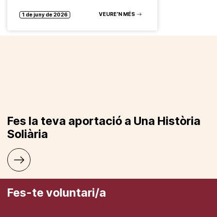
VEURE’N MÉS
1 de juny de 2026
Fes la teva aportació a Una Història
Soliària
Fes-te voluntari/a