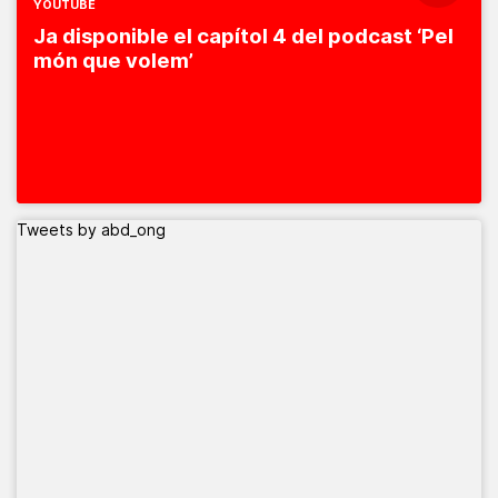
YOUTUBE
Ja disponible el capítol 4 del podcast ‘Pel
món que volem’
Tweets by abd_ong