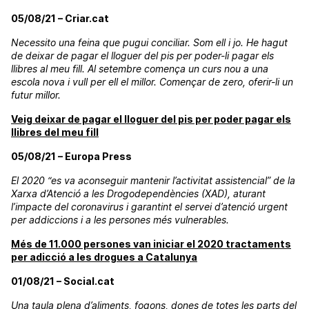
05/08/21 – Criar.cat
Necessito una feina que pugui conciliar. Som ell i jo. He hagut
de deixar de pagar el lloguer del pis per poder-li pagar els
llibres al meu fill. Al setembre comença un curs nou a una
escola nova i vull per ell el millor. Començar de zero, oferir-li un
futur millor.
Veig deixar de pagar el lloguer del pis per poder pagar els
llibres del meu fill
05/08/21 – Europa Press
El 2020 “es va aconseguir mantenir l’activitat assistencial” de la
Xarxa d’Atenció a les Drogodependències (XAD), aturant
l’impacte del coronavirus i garantint el servei d’atenció urgent
per addiccions i a les persones més vulnerables.
Més de 11.000 persones van iniciar el 2020 tractaments
per adicció a les drogues a Catalunya
01/08/21 – Social.cat
Una taula plena d’aliments, fogons, dones de totes les parts del