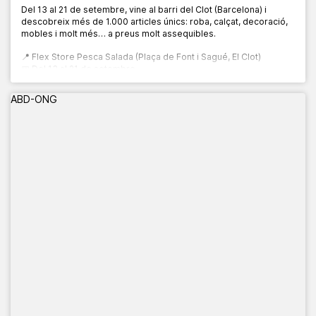
Del 13 al 21 de setembre, vine al barri del Clot (Barcelona) i
descobreix més de 1.000 articles únics: roba, calçat, decoració,
mobles i molt més… a preus molt assequibles.
📍 Flex Store Pesca Salada (Plaça de Font i Sagué, El Clot)
📅 Del 13 al 21 de setembre
🕙 De 10:00 a 20:00 h
ABD-ONG