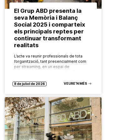
El Grup ABD presenta la
seva Memòria i Balanç
Social 2025 i comparteix
els principals reptes per
continuar transformant
realitats
L’acte va reunir professionals de tota
l’organització, tant presencialment com
per streaming, en un espai de
reconeixement col·lectiu, reflexió i mirada
compartida cap al futur. El Grup ABD ha
celebrat…
VEURE’N MÉS
8 de juliol de 2026