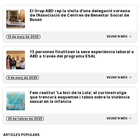
El Grup ABD rep la visita d’una delegació coreana
de l’Associació de Centres de Benestar Social de
Busan
VEURE’N MÉS
12 de març de 2025
13 persones finalitzen la seva experiència laboral a
ABD a través del programa ESAL
VEURE’N MÉS
3 de març de 2025
Fem realitat ‘La bici de la Lola’, el curtmetratge
que trencarà esquemes i tabús sobre la violència
sexual en la infància
VEURE’N MÉS
25 de febrer de 2025
ARTICLES POPULARS