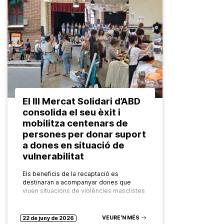
El III Mercat Solidari d’ABD
consolida el seu èxit i
mobilitza centenars de
persones per donar suport
a dones en situació de
vulnerabilitat
Els beneficis de la recaptació es
destinaran a acompanyar dones que
viuen situacions de violències masclistes
i vulnerabilitat, així com els seus fills i filles
Aquest mes s’ha celebrat la…
VEURE’N MÉS
22 de juny de 2026