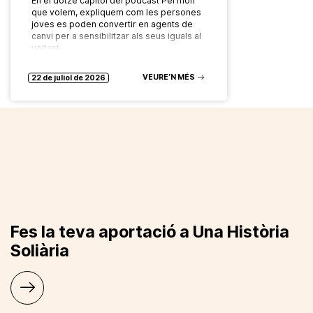
En el dotzè capítol del pòdcast Pel món
que volem, expliquem com les persones
joves es poden convertir en agents de
canvi per a sensibilitzar als seus iguals al
voltant…
VEURE’N MÉS
22 de juliol de 2026
Fes la teva aportació a Una Història
Soliària