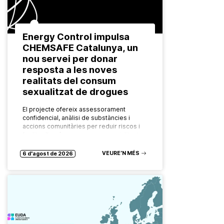
Energy Control impulsa
CHEMSAFE Catalunya, un
nou servei per donar
resposta a les noves
realitats del consum
sexualitzat de drogues
El projecte ofereix assessorament
confidencial, anàlisi de substàncies i
accions comunitàries per reduir riscos i
facilitar l’accés a recursos especialitzats.
Les formes de consum de drogues
evolucionen constantment. També ho…
VEURE’N MÉS
6 d'agost de 2026