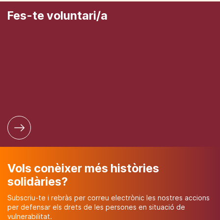
Fes-te voluntari/a
Vols conèixer més històries
solidàries?
Subscriu-te i rebràs per correu electrònic les nostres accions
per defensar els drets de les persones en situació de
vulnerabilitat.