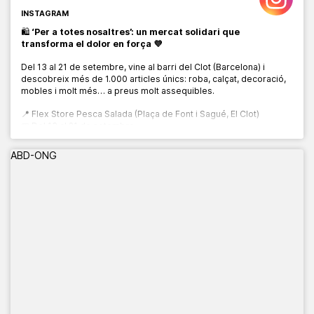
INSTAGRAM
🛍️
‘Per a totes nosaltres’: un mercat solidari que
transforma el dolor en força 💜
Del 13 al 21 de setembre, vine al barri del Clot (Barcelona) i
descobreix més de 1.000 articles únics: roba, calçat, decoració,
mobles i molt més… a preus molt assequibles.
📍 Flex Store Pesca Salada (Plaça de Font i Sagué, El Clot)
📅 Del 13 al 21 de setembre
🕙 De 10:00 a 20:00 h
ABD-ONG