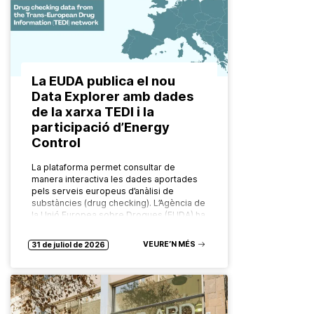
La EUDA publica el nou
Data Explorer amb dades
de la xarxa TEDI i la
participació d’Energy
Control
La plataforma permet consultar de
manera interactiva les dades aportades
pels serveis europeus d’anàlisi de
substàncies (drug checking). L’Agència de
la Unió Europea sobre Drogues (EUDA) ha
posat en marxa…
VEURE’N MÉS
31 de juliol de 2026