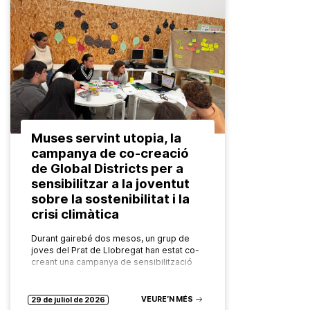
Muses servint utopia, la
campanya de co-creació
de Global Districts per a
sensibilitzar a la joventut
sobre la sostenibilitat i la
crisi climàtica
Durant gairebé dos mesos, un grup de
joves del Prat de Llobregat han estat co-
creant una campanya de sensibilització
en el marc del projecte europeu Global
Districts per a abordar…
VEURE’N MÉS
29 de juliol de 2026