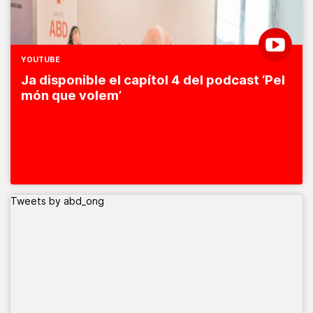
YOUTUBE
Ja disponible el capítol 4 del podcast ‘Pel
món que volem’
Tweets by abd_ong