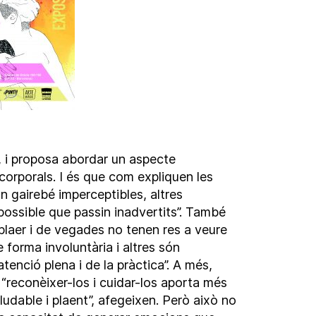
 i proposa abordar un aspecte
ds corporals. I és que com expliquen les
ón gairebé imperceptibles, altres
possible que passin inadvertits”. També
 plaer i de vegades no tenen res a veure
 forma involuntària i altres són
tenció plena i de la pràctica”. A més,
, “reconèixer-los i cuidar-los aporta més
udable i plaent”, afegeixen. Però això no