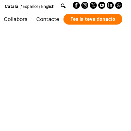
Català
/
Español
/
English
Col·labora
Contacte
Fes la teva donació