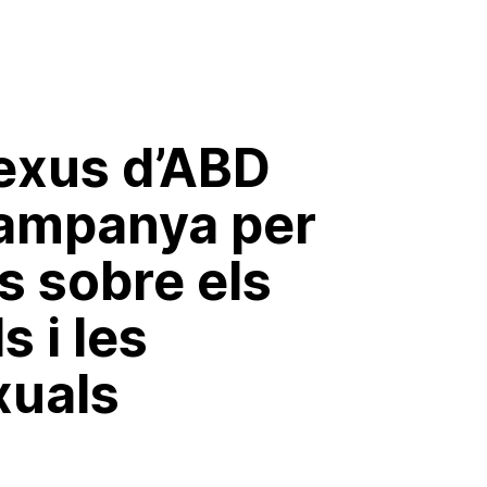
exus d’ABD
campanya per
s sobre els
s i les
xuals