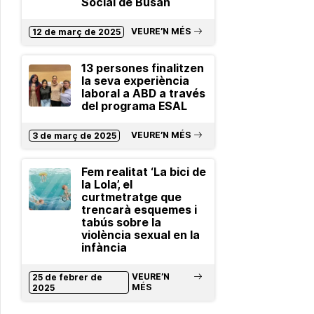
Social de Busan
VEURE’N MÉS
12 de març de 2025
13 persones finalitzen
la seva experiència
laboral a ABD a través
del programa ESAL
VEURE’N MÉS
3 de març de 2025
Fem realitat ‘La bici de
la Lola’, el
curtmetratge que
trencarà esquemes i
tabús sobre la
violència sexual en la
infància
VEURE’N
25 de febrer de
MÉS
2025