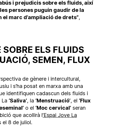
ús i prejudicis sobre els fluids, així
les persones puguin gaudir de la
 el marc d’ampliació de drets”
,
 SOBRE ELS FLUIDS
ACIÓ, SEMEN, FLUX
pectiva de gènere i intercultural,
lusiu i s’ha posat en marxa amb una
e identifiquen cadascun dels fluids i
. La
‘Saliva’
, la
‘Menstruació’
, el
‘Flux
reseminal’
o el
‘Moc cervical’
seran
ició que acollirà l
’Espai Jove La
el 8 de juliol.