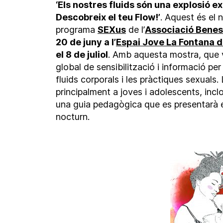
‘Els nostres fluids són una explosió e
Descobreix el teu Flow!’
. Aquest és el 
programa
SEXus
de l’
Associació Bene
20 de juny a l’
Espai Jove La Fontana 
el 8 de juliol
. Amb aquesta mostra, que v
global de sensibilització i informació per 
fluids corporals i les pràctiques sexuals. 
principalment a joves i adolescents, inclo
una guia pedagògica que es presentarà en
nocturn.