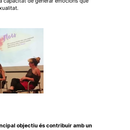
 la capacitat de generar emocions que
xualitat.
incipal objectiu és contribuir amb un