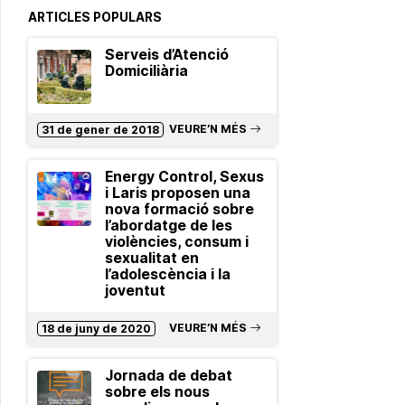
ARTICLES POPULARS
Serveis d’Atenció
Domiciliària
VEURE’N MÉS
31 de gener de 2018
Energy Control, Sexus
i Laris proposen una
nova formació sobre
l’abordatge de les
violències, consum i
sexualitat en
l’adolescència i la
joventut
VEURE’N MÉS
18 de juny de 2020
Jornada de debat
sobre els nous