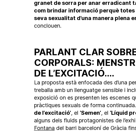
granet de sorra per anar erradicant tab
com brindar informació perquè totes 
seva sexualitat d’una manera plena en
conclouen.
PARLANT CLAR SOBRE
CORPORALS: MENSTRU
DE L’EXCITACIÓ….
La proposta està enfocada des d’una pers
treballa amb un llenguatge sensible i inc
exposició on es presenten les escenes qu
pràctiques sexuals de forma continuada
de l’excitació’
, el
‘Semen’
, el
‘Líquid p
alguns dels fluids protagonistes de l’exhib
Fontana
del barri barceloní de Gràcia fins 