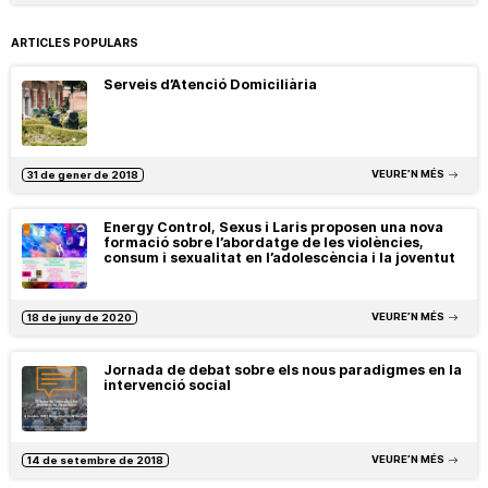
ARTICLES POPULARS
Serveis d’Atenció Domiciliària
VEURE’N MÉS
31 de gener de 2018
Energy Control, Sexus i Laris proposen una nova
formació sobre l’abordatge de les violències,
consum i sexualitat en l’adolescència i la joventut
VEURE’N MÉS
18 de juny de 2020
Jornada de debat sobre els nous paradigmes en la
intervenció social
VEURE’N MÉS
14 de setembre de 2018