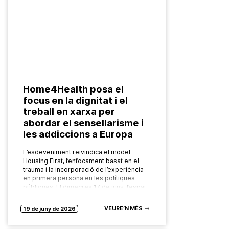
Home4Health posa el
focus en la dignitat i el
treball en xarxa per
abordar el sensellarisme i
les addiccions a Europa
L’esdeveniment reivindica el model
Housing First, l’enfocament basat en el
trauma i la incorporació de l’experiència
en primera persona en les polítiques
públiques. El dimecres 17 de juny, l’espai
Bloc4BCN,…
VEURE’N MÉS
19 de juny de 2026