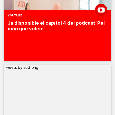
YOUTUBE
Ja disponible el capítol 4 del podcast ‘Pel
món que volem’
Tweets by abd_ong