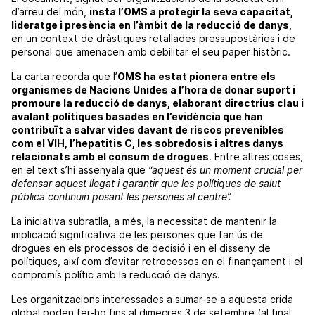
d’arreu del món,
insta l’OMS a protegir la seva capacitat,
lideratge i presència en l’àmbit de la reducció de danys
,
en un context de dràstiques retallades pressupostàries i de
personal que amenacen amb debilitar el seu paper històric.
La carta recorda que l’
OMS ha estat pionera entre els
organismes de Nacions Unides a l’hora de donar suport i
promoure la reducció de danys, elaborant directrius clau i
avalant polítiques basades en l’evidència que han
contribuït a salvar vides davant de riscos prevenibles
com el VIH, l’hepatitis C, les sobredosis i altres danys
relacionats amb el consum de drogues
. Entre altres coses,
en el text s’hi assenyala que
“aquest és un moment crucial per
defensar aquest llegat i garantir que les polítiques de salut
pública continuïn posant les persones al centre”.
La iniciativa subratlla, a més, la necessitat de mantenir la
implicació significativa de les persones que fan ús de
drogues en els processos de decisió i en el disseny de
polítiques, així com d’evitar retrocessos en el finançament i el
compromís polític amb la reducció de danys.
Les organitzacions interessades a sumar-se a aquesta crida
global poden fer-ho fins al dimecres 3 de setembre (al final