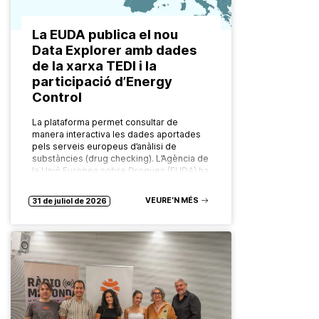
La EUDA publica el nou
Data Explorer amb dades
de la xarxa TEDI i la
participació d’Energy
Control
La plataforma permet consultar de
manera interactiva les dades aportades
pels serveis europeus d’anàlisi de
substàncies (drug checking). L’Agència de
la Unió Europea sobre Drogues (EUDA) ha
posat en marxa…
VEURE’N MÉS
31 de juliol de 2026