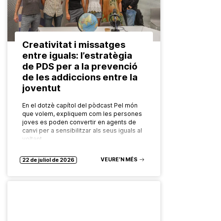
Creativitat i missatges
entre iguals: l’estratègia
de PDS per a la prevenció
de les addiccions entre la
joventut
En el dotzè capítol del pòdcast Pel món
que volem, expliquem com les persones
joves es poden convertir en agents de
canvi per a sensibilitzar als seus iguals al
voltant…
VEURE’N MÉS
22 de juliol de 2026