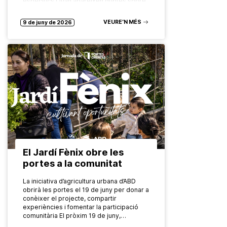
específics Quan apareixen dubtes sobre
el consum…
VEURE’N MÉS
9 de juny de 2026
El Jardí Fènix obre les
portes a la comunitat
La iniciativa d’agricultura urbana d’ABD
obrirà les portes el 19 de juny per donar a
conèixer el projecte, compartir
experiències i fomentar la participació
comunitària El pròxim 19 de juny,…