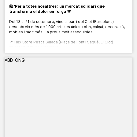
🛍️
‘Per a totes nosaltres’: un mercat solidari que
transforma el dolor en força 💜
Del 13 al 21 de setembre, vine al barri del Clot (Barcelona) i
descobreix més de 1.000 articles únics: roba, calçat, decoració,
mobles i molt més… a preus molt assequibles.
📍 Flex Store Pesca Salada (Plaça de Font i Sagué, El Clot)
📅 Del 13 al 21 de setembre
🕙 De 10:00 a 20:00 h
ABD-ONG