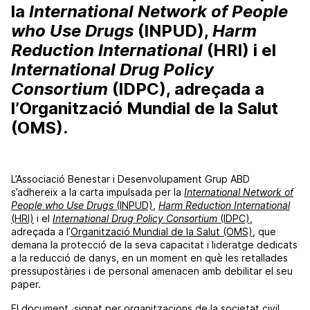
la
International Network of People
who Use Drugs
(INPUD),
Harm
Reduction International
(HRI) i el
International Drug Policy
Consortium
(IDPC), adreçada a
l’Organització Mundial de la Salut
(OMS).
L’Associació Benestar i Desenvolupament Grup ABD
s’adhereix a la carta impulsada per la
International Network of
People who Use Drugs
(INPUD)
,
Harm Reduction International
(HRI)
i el
International Drug Policy Consortium
(IDPC)
,
adreçada a l’
Organització Mundial de la Salut (OMS)
, que
demana la protecció de la seva capacitat i lideratge dedicats
a la reducció de danys, en un moment en què les retallades
pressupostàries i de personal amenacen amb debilitar el seu
paper.
El document, signat per organitzacions de la societat civil