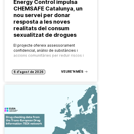
Energy Control impulsa
CHEMSAFE Catalunya, un
nou servei per donar
resposta a les noves
realitats del consum
sexualitzat de drogues
El projecte ofereix assessorament
confidencial, anàlisi de substàncies i
accions comunitàries per reduir riscos i
facilitar l’accés a recursos especialitzats.
Les formes de consum de drogues
evolucionen constantment. També ho…
VEURE’N MÉS
6 d'agost de 2026