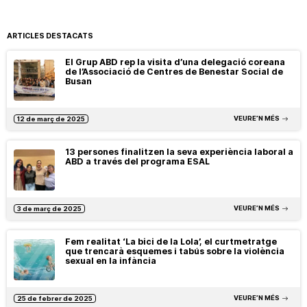
ARTICLES DESTACATS
El Grup ABD rep la visita d’una delegació coreana
de l’Associació de Centres de Benestar Social de
Busan
VEURE’N MÉS
12 de març de 2025
13 persones finalitzen la seva experiència laboral a
ABD a través del programa ESAL
VEURE’N MÉS
3 de març de 2025
Fem realitat ‘La bici de la Lola’, el curtmetratge
que trencarà esquemes i tabús sobre la violència
sexual en la infància
VEURE’N MÉS
25 de febrer de 2025