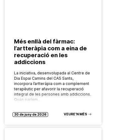
Més enllà del fàrmac:
l’artteràpia com a eina de
recuperació en les
addiccions
La iniciativa, desenvolupada al Centre de
Dia Espai Camins del CAS Sants,
incorpora l’artteràpia com a complement
terapèutic per afavorir la recuperació
integral de les persones amb addiccions.
Quan parlem…
VEURE’N MÉS
30 de juny de 2026