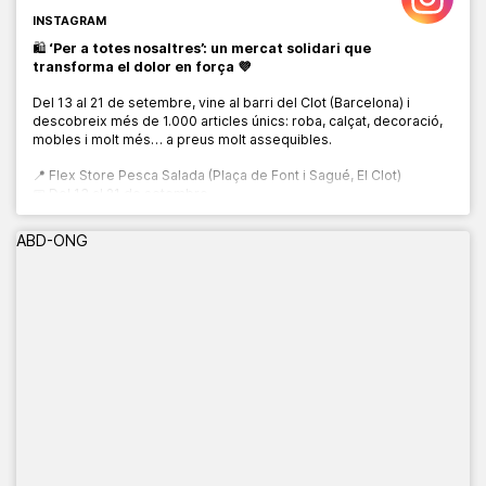
INSTAGRAM
🛍️
‘Per a totes nosaltres’: un mercat solidari que
transforma el dolor en força 💜
Del 13 al 21 de setembre, vine al barri del Clot (Barcelona) i
descobreix més de 1.000 articles únics: roba, calçat, decoració,
mobles i molt més… a preus molt assequibles.
📍 Flex Store Pesca Salada (Plaça de Font i Sagué, El Clot)
📅 Del 13 al 21 de setembre
🕙 De 10:00 a 20:00 h
ABD-ONG