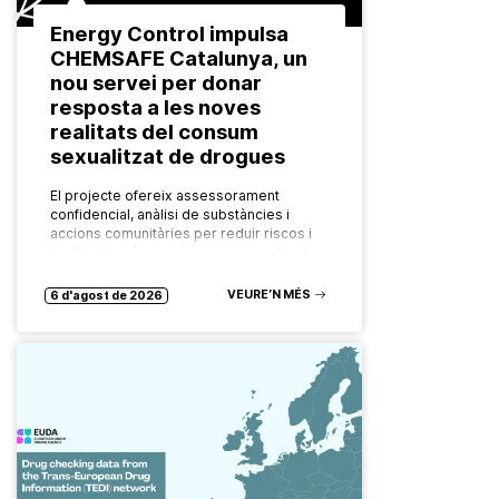
Energy Control impulsa
CHEMSAFE Catalunya, un
nou servei per donar
resposta a les noves
realitats del consum
sexualitzat de drogues
El projecte ofereix assessorament
confidencial, anàlisi de substàncies i
accions comunitàries per reduir riscos i
facilitar l’accés a recursos especialitzats.
Les formes de consum de drogues
evolucionen constantment. També ho…
VEURE’N MÉS
6 d'agost de 2026