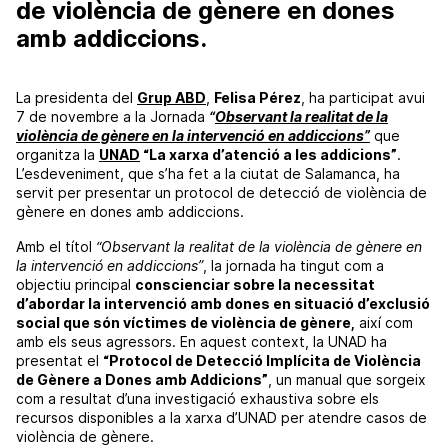
de violència de gènere en dones
amb addiccions.
La presidenta del
Grup
ABD
,
Felisa Pérez
, ha participat avui
7 de novembre a la Jornada
“
Observant la realitat de la
violència de gènere en la intervenció en addiccions”
que
organitza la
UNAD
“La xarxa d’atenció a les addicions”
.
L’esdeveniment, que s’ha fet a la ciutat de Salamanca, ha
servit per presentar un protocol de detecció de violència de
gènere en dones amb addiccions.
Amb el títol
“Observant la realitat de la violència de gènere en
la intervenció en addiccions”
, la jornada ha tingut com a
objectiu principal
conscienciar sobre la necessitat
d’abordar la intervenció amb dones en situació d’exclusió
social que són víctimes de violència de gènere,
així com
amb els seus agressors. En aquest context, la
UNAD
ha
presentat el
“Protocol de Detecció Implícita de Violència
de Gènere a Dones amb Addicions”
, un manual que sorgeix
com a resultat d’una investigació exhaustiva sobre els
recursos disponibles a la xarxa d’
UNAD
per atendre casos de
violència de gènere.