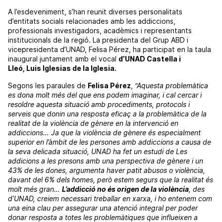
A l’esdeveniment, s’han reunit diverses personalitats
d’entitats socials relacionades amb les addiccions,
professionals investigadors, acadèmics i representants
institucionals de la regió. La presidenta del Grup
ABD
i
vicepresidenta d’
UNAD
, Felisa Pérez, ha participat en la taula
inaugural juntament amb el vocal
d’
UNAD
Castella i
Lleó,
Luis
Iglesias
de la Iglesia.
Segons les paraules de
Felisa Pérez
,
“Aquesta problemàtica
es dona molt més del que ens podem imaginar, i cal cercar i
resoldre aquesta situació amb procediments, protocols i
serveis que donin una resposta eficaç a la problemàtica de la
realitat de la violència de gènere en la intervenció en
addiccions… Ja que la violència de gènere és especialment
superior en l’àmbit de les persones amb addiccions a causa de
la seva delicada situació,
UNAD
ha fet un estudi de Les
addicions a les presons amb una perspectiva de gènere i un
43% de les dones, argumenta haver patit abusos o violència,
davant del 6% dels homes, però estem segurs que la realitat és
molt més gran…
L’addicció no és origen de la violència
, des
d’
UNAD
, creiem necessari treballar en xarxa, i ho entenem com
una eina clau per assegurar una atenció integral per poder
donar resposta a totes les problemàtiques que influeixen a