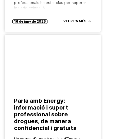
professionals ha estat clau per superar
les addiccions. A…
VEURE’N MÉS
16 de juny de 2026
Parla amb Energy:
informació i suport
professional sobre
drogues, de manera
confidencial i gratuïta
Un servei d’atenció en línia d’Energy