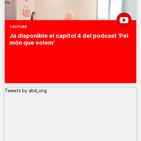
YOUTUBE
Ja disponible el capítol 4 del podcast ‘Pel
món que volem’
Tweets by abd_ong