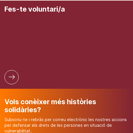
Fes-te voluntari/a
Vols conèixer més històries
solidàries?
Subscriu-te i rebràs per correu electrònic les nostres accions
per defensar els drets de les persones en situació de
vulnerabilitat.