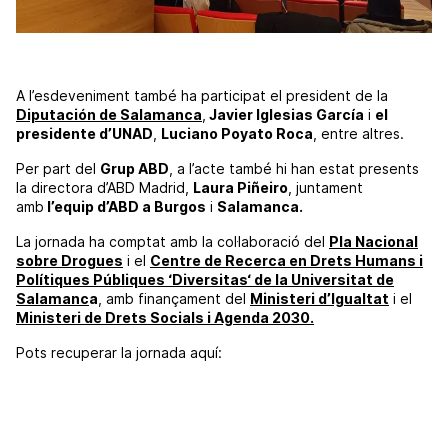
A l’esdeveniment també ha participat el president de la
Diputación de Salamanca
,
Javier Iglesias García
i
el
presidente d’UNAD
,
Luciano Poyato Roca
, entre altres.
Per part del
Grup
ABD
, a l’acte també hi han estat presents
la directora d’
ABD
Madrid,
Laura
Piñeiro
, juntament
amb
l’equip d’
ABD
a Burgos
i
Salamanca.
La jornada ha comptat amb la col·laboració del
Pla Nacional
sobre Drogues
i el
Centre de Recerca en Drets Humans i
Polítiques Públiques ‘
Diversitas
‘ de la Universitat de
Salamanc
a
, amb finançament del
Ministeri d’Igualtat
i el
Ministeri de Drets Socials i Agenda 2030.
Pots recuperar la jornada aquí: