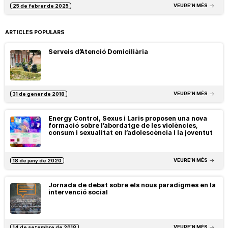
VEURE’N MÉS
25 de febrer de 2025
ARTICLES POPULARS
Serveis d’Atenció Domiciliària
VEURE’N MÉS
31 de gener de 2018
Energy Control, Sexus i Laris proposen una nova
formació sobre l’abordatge de les violències,
consum i sexualitat en l’adolescència i la joventut
VEURE’N MÉS
18 de juny de 2020
Jornada de debat sobre els nous paradigmes en la
intervenció social
VEURE’N MÉS
14 de setembre de 2018