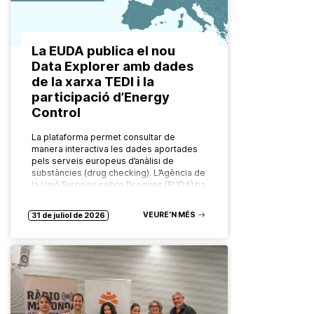
La EUDA publica el nou
Data Explorer amb dades
de la xarxa TEDI i la
participació d’Energy
Control
La plataforma permet consultar de
manera interactiva les dades aportades
pels serveis europeus d’anàlisi de
substàncies (drug checking). L’Agència de
la Unió Europea sobre Drogues (EUDA) ha
posat en marxa…
VEURE’N MÉS
31 de juliol de 2026