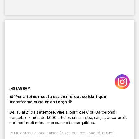
INSTAGRAM
🛍️
‘Per a totes nosaltres’: un mercat solidari que
transforma el dolor en força 💜
Del 13 al 21 de setembre, vine al barri del Clot (Barcelona) i
descobreix més de 1.000 articles únics: roba, calçat, decoració,
mobles i molt més… a preus molt assequibles.
📍 Flex Store Pesca Salada (Plaça de Font i Sagué, El Clot)
📅 Del 13 al 21 de setembre