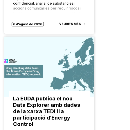
confidencial, anàlisi de substàncies i
accions comunitàries per reduir riscos i
facilitar l’accés a recursos especialitzats.
Les formes de consum de drogues
evolucionen constantment. També ho…
VEURE’N MÉS
6 d'agost de 2026
La EUDA publica el nou
Data Explorer amb dades
de la xarxa TEDI i la
participació d’Energy
Control