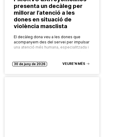
presenta un decàleg per
millorar l’atenció a les
dones en situació de
violència masclista
El decàleg dona veu a les dones que
acompanyem des del servei per impulsar
una atenció més humana, especialitzada i
centrada en els drets, amb el valor afegit
de l’experiència…
VEURE’N MÉS
30 de juny de 2026