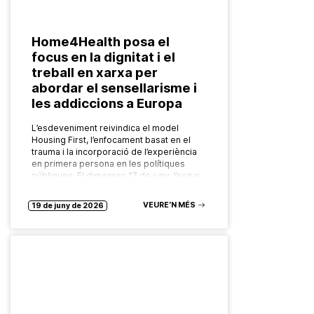
Home4Health posa el
focus en la dignitat i el
treball en xarxa per
abordar el sensellarisme i
les addiccions a Europa
L’esdeveniment reivindica el model
Housing First, l’enfocament basat en el
trauma i la incorporació de l’experiència
en primera persona en les polítiques
públiques. El dimecres 17 de juny, l’espai
Bloc4BCN,…
VEURE’N MÉS
19 de juny de 2026