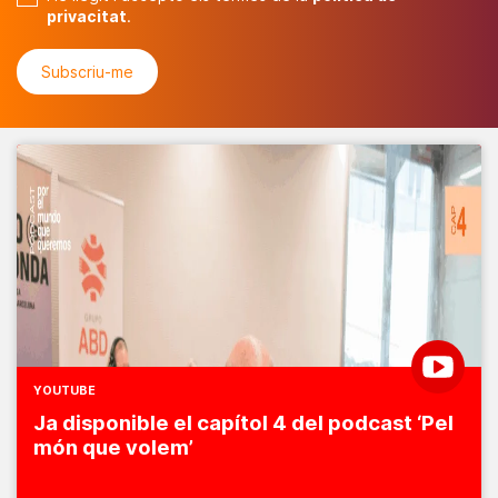
privacitat
.
YOUTUBE
Ja disponible el capítol 4 del podcast ‘Pel
món que volem’