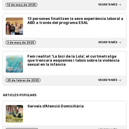
VEURE’N MÉS
12 de març de 2025
13 persones finalitzen la seva experiència laboral a
ABD a través del programa ESAL
VEURE’N MÉS
3 de març de 2025
Fem realitat ‘La bici de la Lola’, el curtmetratge
que trencarà esquemes i tabús sobre la violència
sexual en la infància
VEURE’N MÉS
25 de febrer de 2025
ARTICLES POPULARS
Serveis d’Atenció Domiciliària