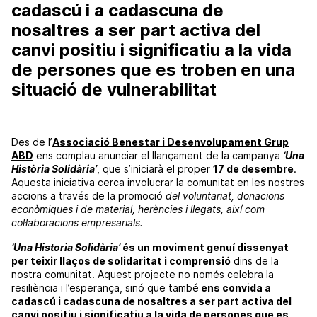
cadascú i a cadascuna de
nosaltres a ser part activa del
canvi positiu i significatiu a la vida
de persones que es troben en una
situació de vulnerabilitat
Des de l’
Associació Benestar i Desenvolupament Grup
ABD
ens complau anunciar el llançament de la campanya
‘Una
Història Solidària’
, que s’iniciarà el proper
17 de desembre
.
Aquesta iniciativa cerca involucrar la comunitat en les nostres
accions a través de la promoció
del voluntariat, donacions
econòmiques i de material, herències i llegats, així com
col·laboracions empresarials.
‘Una Historia Solidària’
és un moviment genuí dissenyat
per teixir llaços de solidaritat i comprensió
dins de la
nostra comunitat. Aquest projecte no només celebra la
resiliència i l’esperança, sinó que també
ens convida a
cadascú i cadascuna de nosaltres a ser part activa del
canvi positiu i significatiu a la vida de persones que es