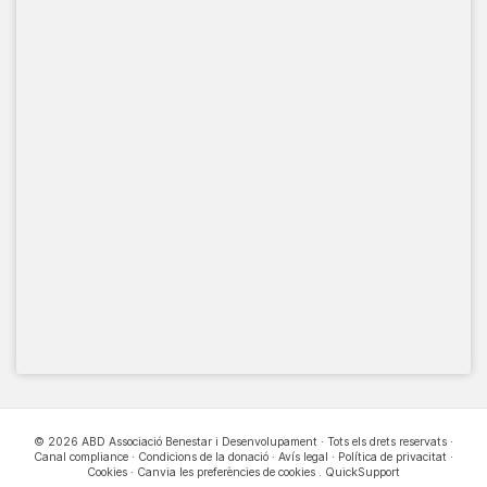
© 2026 ABD Associació Benestar i Desenvolupament · Tots els drets reservats ·
Canal compliance
·
Condicions de la donació
·
Avís legal
·
Política de privacitat
·
Cookies
·
Canvia les preferències de cookies
.
QuickSupport