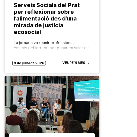
Serveis Socials del Prat
per reflexionar sobre
l’alimentació des d’una
mirada de justícia
ecosocial
La jornada va reunir professionals i
entitats del territori per posar en valor els
recursos comunitaris que garanteixen el
dret a una alimentació saludable,
VEURE’N MÉS
sostenible i accessible per a tothom.…
9 de juliol de 2026