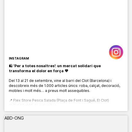
INSTAGRAM
🛍️
‘Per a totes nosaltres’: un mercat solidari que
transforma el dolor en força 💜
Del 13 al 21 de setembre, vine al barri del Clot (Barcelona) i
descobreix més de 1.000 articles únics: roba, calçat, decoració,
mobles i molt més… a preus molt assequibles.
📍 Flex Store Pesca Salada (Plaça de Font i Sagué, El Clot)
📅 Del 13 al 21 de setembre
🕙 De 10:00 a 20:00 h
ABD-ONG