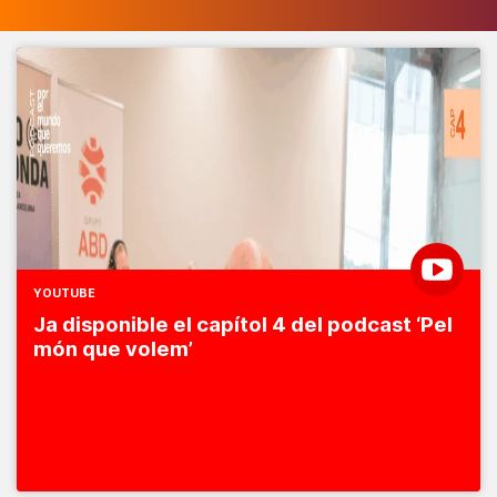
YOUTUBE
Ja disponible el capítol 4 del podcast ‘Pel
món que volem’