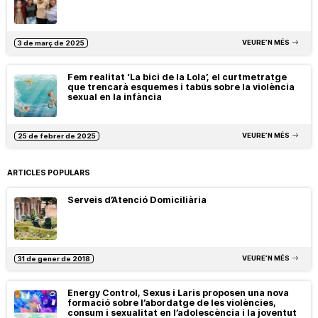
VEURE’N MÉS
3 de març de 2025
Fem realitat ‘La bici de la Lola’, el curtmetratge
que trencarà esquemes i tabús sobre la violència
sexual en la infància
VEURE’N MÉS
25 de febrer de 2025
ARTICLES POPULARS
Serveis d’Atenció Domiciliària
VEURE’N MÉS
31 de gener de 2018
Energy Control, Sexus i Laris proposen una nova
formació sobre l’abordatge de les violències,
consum i sexualitat en l’adolescència i la joventut