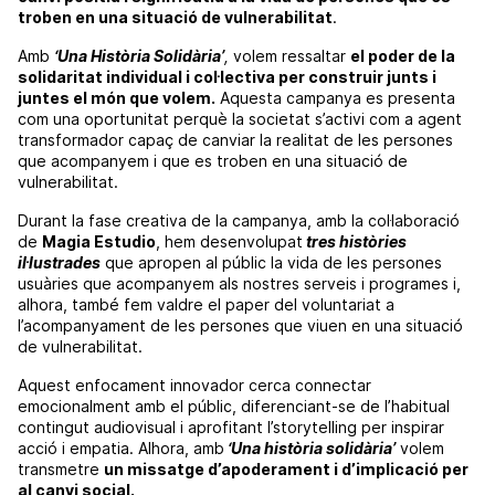
troben en una situació de vulnerabilitat
.
Amb
‘Una Història Solidària’
,
volem ressaltar
el poder de la
solidaritat individual i col·lectiva per construir junts i
juntes el món que volem.
Aquesta campanya es presenta
com una oportunitat perquè la societat s’activi com a agent
transformador capaç de canviar la realitat de les persones
que acompanyem i que es troben en una situació de
vulnerabilitat.
Durant la fase creativa de la campanya, amb la col·laboració
de
Magia Estudio
, hem desenvolupat
tres històries
il·lustrades
que apropen al públic la vida de
les persones
usuàries
que acompanyem als nostres serveis i programes i,
alhora, també fem valdre el paper del voluntariat a
l’acompanyament de les persones que viuen en una situació
de vulnerabilitat.
Aquest enfocament innovador cerca connectar
emocionalment amb el públic, diferenciant-se de l’habitual
contingut audiovisual i aprofitant l’storytelling per inspirar
acció i empatia. Alhora, amb
‘Una història solidària’
volem
transmetre
un missatge d’apoderament i d’implicació per
al canvi social.