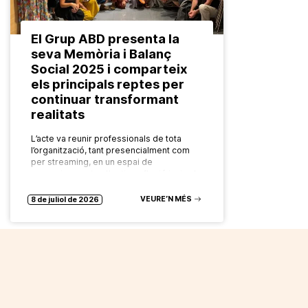
El Grup ABD presenta la
seva Memòria i Balanç
Social 2025 i comparteix
els principals reptes per
continuar transformant
realitats
L’acte va reunir professionals de tota
l’organització, tant presencialment com
per streaming, en un espai de
reconeixement col·lectiu, reflexió i mirada
compartida cap al futur. El Grup ABD ha
celebrat…
VEURE’N MÉS
8 de juliol de 2026