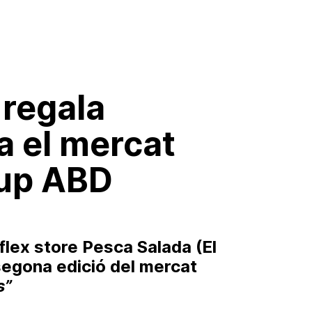
 regala
na el mercat
rup ABD
flex store Pesca Salada (El
 segona edició del mercat
s”