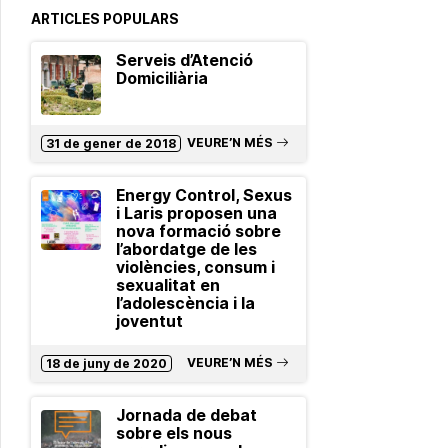
ARTICLES POPULARS
Serveis d’Atenció
Domiciliària
VEURE’N MÉS
31 de gener de 2018
Energy Control, Sexus
i Laris proposen una
nova formació sobre
l’abordatge de les
violències, consum i
sexualitat en
l’adolescència i la
joventut
VEURE’N MÉS
18 de juny de 2020
Jornada de debat
sobre els nous