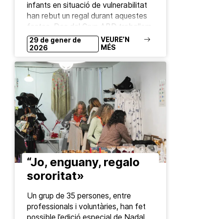
infants en situació de vulnerabilitat
han rebut un regal durant aquestes
festes. Des del Grup ABD treballem
durant tot l’any…
VEURE’N
29 de gener de
MÉS
2026
“Jo, enguany, regalo
sororitat»
Un grup de 35 persones, entre
professionals i voluntàries, han fet
possible l’edició especial de Nadal