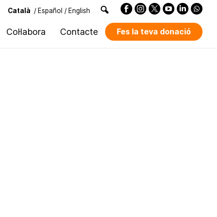
Català
/
Español
/
English
Col·labora
Contacte
Fes la teva donació