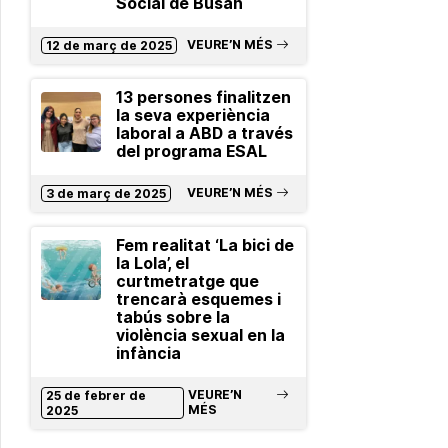
Social de Busan
VEURE’N MÉS
12 de març de 2025
13 persones finalitzen
la seva experiència
laboral a ABD a través
del programa ESAL
VEURE’N MÉS
3 de març de 2025
Fem realitat ‘La bici de
la Lola’, el
curtmetratge que
trencarà esquemes i
tabús sobre la
violència sexual en la
infància
VEURE’N
25 de febrer de
MÉS
2025