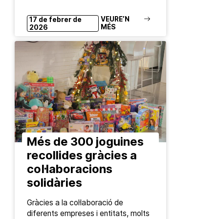
VEURE’N
17 de febrer de
MÉS
2026
Més de 300 joguines
recollides gràcies a
col·laboracions
solidàries
Gràcies a la col·laboració de
diferents empreses i entitats, molts