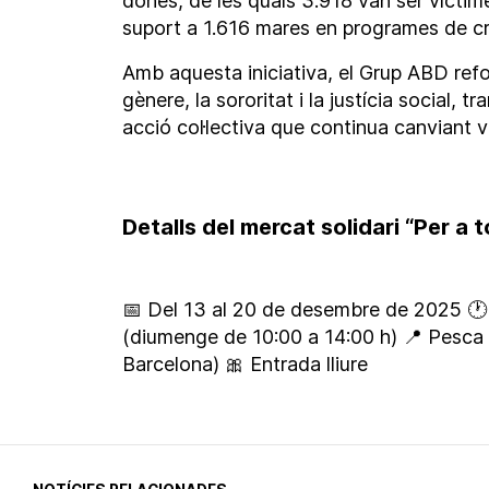
dones, de les quals 3.918 van ser víctime
suport a 1.616 mares en programes de cr
Amb aquesta iniciativa, el Grup ABD ref
gènere, la sororitat i la justícia social, 
acció col·lectiva que continua canviant v
Detalls del mercat solidari “Per a 
📅 Del 13 al 20 de desembre de 2025
🕐
(diumenge de 10:00 a 14:00 h)
📍 Pesca 
Barcelona)
🎀 Entrada lliure