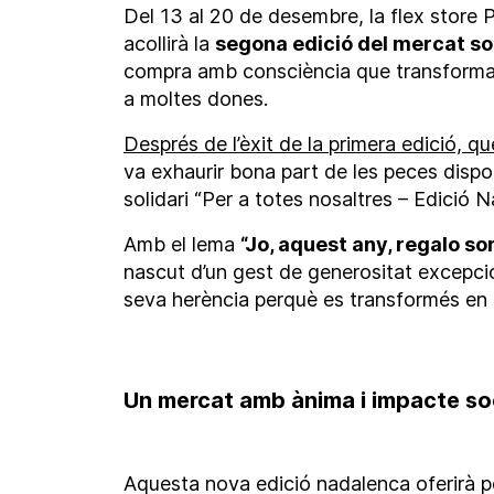
Del 13 al 20 de desembre, la flex store 
acollirà la
segona edició del mercat so
compra amb consciència que transforma 
a moltes dones.
Després de l’èxit de la primera edició, q
va exhaurir bona part de les peces disp
solidari “Per a totes nosaltres – Edició Na
Amb el lema
“Jo, aquest any, regalo sor
nascut d’un gest de generositat excepcio
seva herència perquè es transformés en o
Un mercat amb ànima i impacte so
Aquesta nova edició nadalenca oferirà 