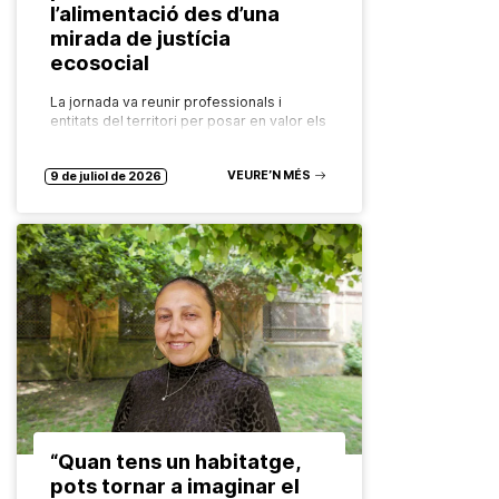
l’alimentació des d’una
mirada de justícia
ecosocial
La jornada va reunir professionals i
entitats del territori per posar en valor els
recursos comunitaris que garanteixen el
dret a una alimentació saludable,
VEURE’N MÉS
sostenible i accessible per a tothom.…
9 de juliol de 2026
“Quan tens un habitatge,
pots tornar a imaginar el