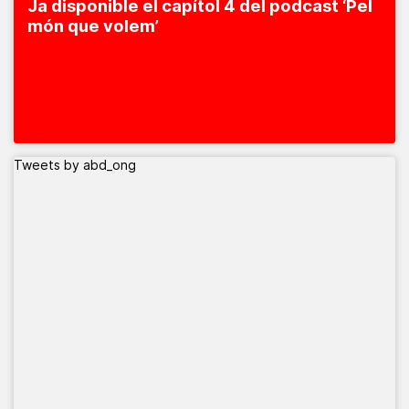
Ja disponible el capítol 4 del podcast ‘Pel
món que volem’
Tweets by abd_ong