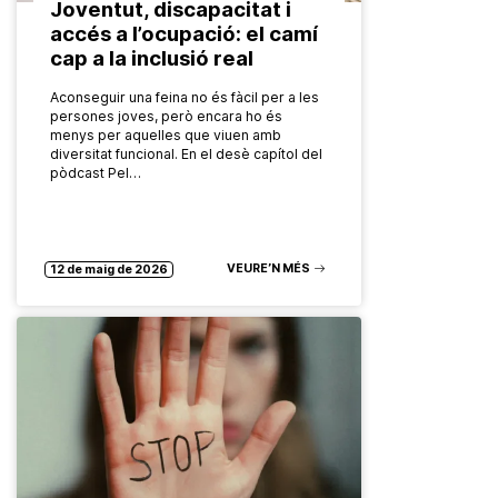
Joventut, discapacitat i
accés a l’ocupació: el camí
cap a la inclusió real
Aconseguir una feina no és fàcil per a les
persones joves, però encara ho és
menys per aquelles que viuen amb
diversitat funcional. En el desè capítol del
pòdcast Pel…
VEURE’N MÉS
12 de maig de 2026