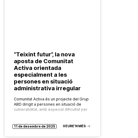
“Teixint futur”, la nova
aposta de Comunitat
Activa orientada
especialment a les
persones en situació
administrativa irregular
Comunitat Activa és un projecte del Grup
ABD dirigit a persones en situació de
vulnerabilitat, amb especial dificultat per
trobar feina. Un servei d’acompanyament
a la inserció laboral, que situa…
VEURE’N MÉS
11 de desembre de 2025