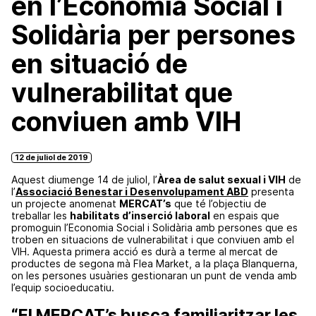
en l’Economia Social i
Solidària per persones
en situació de
vulnerabilitat que
conviuen amb VIH
12 de juliol de 2019
Aquest diumenge 14 de juliol, l’
Àrea de salut sexual i VIH
de
l’
Associació Benestar i Desenvolupament ABD
presenta
un projecte anomenat
MERCAT’s
que té l’objectiu de
treballar les
habilitats d’inserció laboral
en espais que
promoguin l’Economia Social i Solidària amb persones que es
troben en situacions de vulnerabilitat i que conviuen amb el
VIH. Aquesta primera acció es durà a terme al mercat de
productes de segona mà Flea Market, a la plaça Blanquerna,
on les persones usuàries gestionaran un punt de venda amb
l’equip socioeducatiu.
“El MERCAT’s busca familiaritzar les