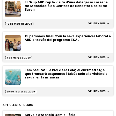
El Grup ABD rep la visita d’una delegació coreana
de l’Associació de Centres de Benestar Social de
Busan
VEURE’N MÉS
12 de març de 2025
13 persones finalitzen la seva experiència laboral a
ABD a través del programa ESAL
VEURE’N MÉS
3 de març de 2025
Fem realitat ‘La bici de la Lola’, el curtmetratge
que trencarà esquemes i tabús sobre la violència
sexual en la infància
VEURE’N MÉS
25 de febrer de 2025
ARTICLES POPULARS
Serveis d’Atenció Domiciliària