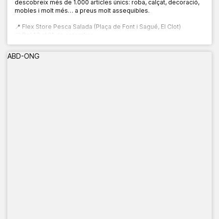
descobreix més de 1.000 articles únics: roba, calçat, decoració,
mobles i molt més… a preus molt assequibles.
📍 Flex Store Pesca Salada (Plaça de Font i Sagué, El Clot)
📅 Del 13 al 21 de setembre
🕙 De 10:00 a 20:00 h
ABD-ONG