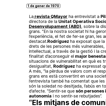
1 de gener de 1970
La
revista QMayor
ha entrevistat a
Pi
directora de la
Unitat Operativa Socios
Desenvolupament (ABD)
, sobre la di
grans. “En la nostra societat hi ha ger
l’experiència, el fet de fer-se gran, les
destacat.
Rodríguez
ha exposat que la 
drets de les persones més vulnerables,
intel·lectual, a través de la gestió i la c
finalitat d’aconseguir el
major benestar
situacions de vulnerabilitat en què es 
desigualtat,
Rodríguez
ha expressat que
A més, “la pèrdua de valors com el respe
grans ens està convertint en una societ
l’entrevista també ha comentat que les
són la soledat no desitjada, l’abús en t
d’afecte. “Sentir-se que
són persones i
autonomia
i no sentir-se rebutjades”.
“Els mitjans de comun