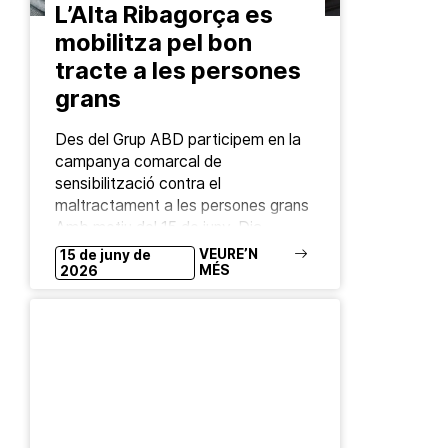
L’Alta Ribagorça es
mobilitza pel bon
tracte a les persones
grans
Des del Grup ABD participem en la
campanya comarcal de
sensibilització contra el
maltractament a les persones grans
Amb motiu del 15 de juny, Dia
Mundial de la Presa de…
VEURE’N
15 de juny de
MÉS
2026