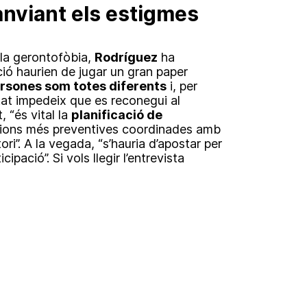
anviant els estigmes
a la gerontofòbia,
Rodríguez
ha
ió haurien de jugar un gran paper
rsones som totes diferents
i, per
tat impedeix que es reconegui al
, “és vital la
planificació de
ons més preventives coordinades amb
tori”. A la vegada, “s’hauria d’apostar per
ació”. Si vols llegir l’entrevista