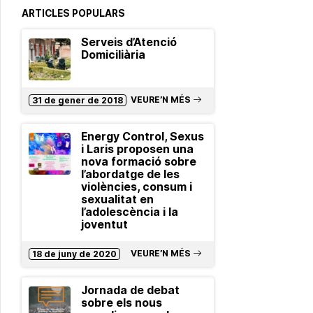
ARTICLES POPULARS
Serveis d’Atenció
Domiciliària
VEURE’N MÉS
31 de gener de 2018
Energy Control, Sexus
i Laris proposen una
nova formació sobre
l’abordatge de les
violències, consum i
sexualitat en
l’adolescència i la
joventut
VEURE’N MÉS
18 de juny de 2020
Jornada de debat
sobre els nous