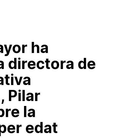
ayor ha
a directora de
ativa
 Pilar
re la
per edat