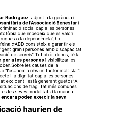
lar Rodríguez
, adjunt a la gerència i
anitària de l’
Associació Benestar i
scriminació social cap a les persones
ontofòbia que impedeix que es valori
 arrugues o la dependència”, ha
feina d’ABD consisteix a garantir els
 “gent gran i persones amb discapacitat
reació de serveis”. Tot això, doncs, té la
 per a les persones
i visibilitzar les
troben.Sobre les causes de la
 “l’economia n’és un factor molt clar”.
cte i la dignitat cap a les persones
at excloent i està generant guetos”.A
 situacions de fragilitat més comunes
otes les seves modalitats i la manca
 encara poden exercir la seva
icació haurien de