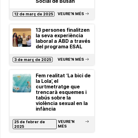
Social de Busan
VEURE’N MÉS
12 de març de 2025
13 persones finalitzen
la seva experiència
laboral a ABD a través
del programa ESAL
VEURE’N MÉS
3 de març de 2025
Fem realitat ‘La bici de
la Lola’, el
curtmetratge que
trencarà esquemes i
tabús sobre la
violència sexual en la
infància
VEURE’N
25 de febrer de
MÉS
2025