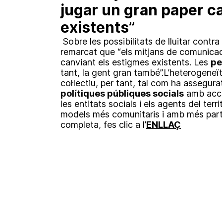
jugar un gran paper c
existents”
Sobre les possibilitats de lluitar contr
remarcat que “els mitjans de comunicac
canviant els estigmes existents. Les
pe
tant, la gent gran també”.L’heterogeneï
col·lectiu, per tant, tal com ha assegurat
polítiques públiques socials
amb acci
les entitats socials i els agents del terri
models més comunitaris i amb més particip
completa, fes clic a l’
ENLLAÇ