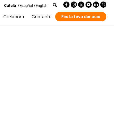
Català
/
Español
/
English
Col·labora
Contacte
Fes la teva donació