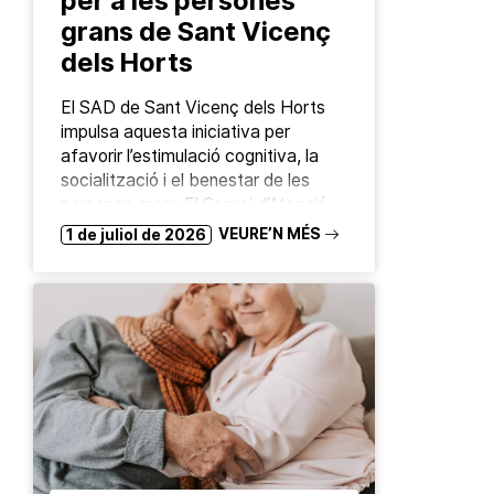
per a les persones
grans de Sant Vicenç
dels Horts
El SAD de Sant Vicenç dels Horts
impulsa aquesta iniciativa per
afavorir l’estimulació cognitiva, la
socialització i el benestar de les
persones grans El Servei d’Atenció
Domiciliària (SAD) de Sant…
VEURE’N MÉS
1 de juliol de 2026