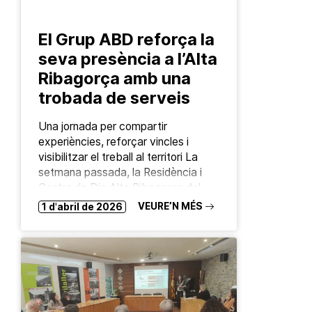
El Grup ABD reforça la
seva presència a l’Alta
Ribagorça amb una
trobada de serveis
Una jornada per compartir
experiències, reforçar vincles i
visibilitzar el treball al territori La
setmana passada, la Residència i
Centre de Dia Alta Ribagorça del
Pont de Suert, gestionada pel…
VEURE’N MÉS
1 d'abril de 2026