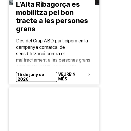
L’Alta Ribagorça es
mobilitza pel bon
tracte a les persones
grans
Des del Grup ABD participem en la
campanya comarcal de
sensibilització contra el
maltractament a les persones grans
Amb motiu del 15 de juny, Dia
Mundial de la Presa de…
VEURE’N
15 de juny de
MÉS
2026