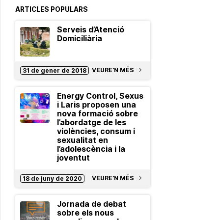
ARTICLES POPULARS
Serveis d’Atenció
Domiciliària
VEURE’N MÉS
31 de gener de 2018
Energy Control, Sexus
i Laris proposen una
nova formació sobre
l’abordatge de les
violències, consum i
sexualitat en
l’adolescència i la
joventut
VEURE’N MÉS
18 de juny de 2020
Jornada de debat
sobre els nous