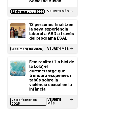
Social de Busan
VEURE’N MÉS
12 de març de 2025
13 persones finalitzen
la seva experiència
laboral a ABD a través
del programa ESAL
VEURE’N MÉS
3 de març de 2025
Fem realitat ‘La bici de
la Lola’, el
curtmetratge que
trencarà esquemes i
tabús sobre la
violència sexual en la
infància
VEURE’N
25 de febrer de
MÉS
2025