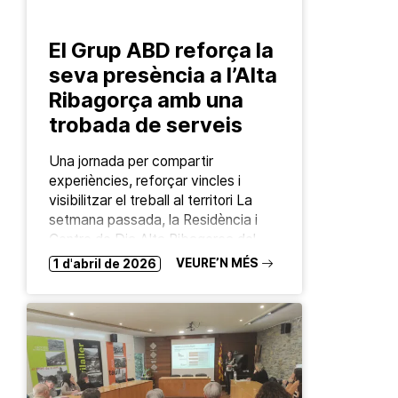
El Grup ABD reforça la
seva presència a l’Alta
Ribagorça amb una
trobada de serveis
Una jornada per compartir
experiències, reforçar vincles i
visibilitzar el treball al territori La
setmana passada, la Residència i
Centre de Dia Alta Ribagorça del
Pont de Suert, gestionada pel…
VEURE’N MÉS
1 d'abril de 2026