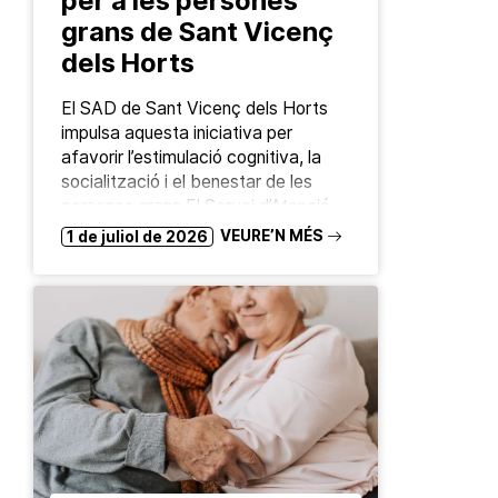
per a les persones
grans de Sant Vicenç
dels Horts
El SAD de Sant Vicenç dels Horts
impulsa aquesta iniciativa per
afavorir l’estimulació cognitiva, la
socialització i el benestar de les
persones grans El Servei d’Atenció
Domiciliària (SAD) de Sant…
VEURE’N MÉS
1 de juliol de 2026