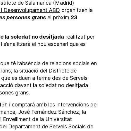
istricte de Salamanca (
Madrid
)
r i Desenvolupament ABD
organitzen
la
les persones grans
el pròxim
23
e la soledat no desitjada
realitzat per
i s’analitzarà el nou escenari que es
que té l’absència de relacions socials en
ans; la situació del Districte
de
 que es duen a terme des de Serveis
acció davant la soledat no desitjada i
rsones grans.
15h i comptarà amb les intervencions del
lamanca, José Fernández Sánchez; la
i Envelliment de la Universitat
del Departament de Serveis Socials de