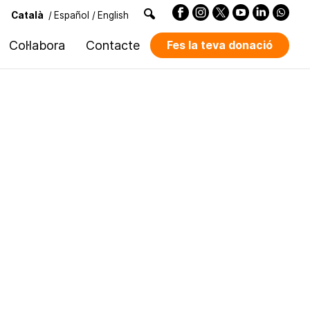
Català
/
Español
/
English
Col·labora
Contacte
Fes la teva donació