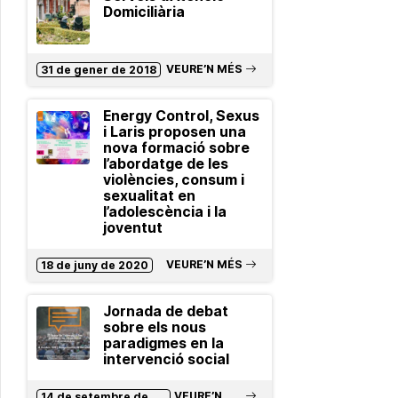
Domiciliària
VEURE’N MÉS
31 de gener de 2018
Energy Control, Sexus
i Laris proposen una
nova formació sobre
l’abordatge de les
violències, consum i
sexualitat en
l’adolescència i la
joventut
VEURE’N MÉS
18 de juny de 2020
Jornada de debat
sobre els nous
paradigmes en la
intervenció social
VEURE’N
14 de setembre de