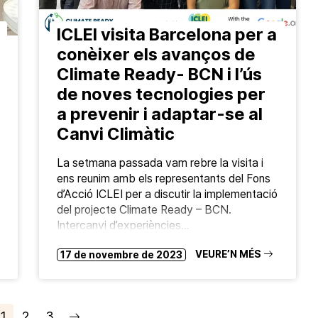
ICLEI visita Barcelona per a
conèixer els avanços de
Climate Ready- BCN i l’ús
de noves tecnologies per
a prevenir i adaptar-se al
Canvi Climàtic
La setmana passada vam rebre la visita i
ens reunim amb els representants del Fons
d’Acció ICLEI per a discutir la implementació
del projecte Climate Ready – BCN.
Intercanvi d’experiències…
VEURE’N MÉS
17 de novembre de 2023
1
2
3