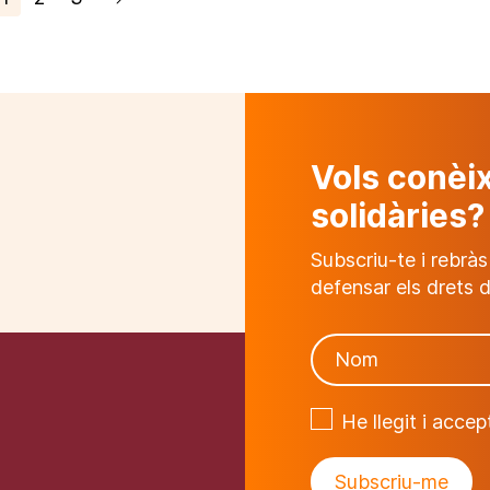
Vols conèi
solidàries?
Subscriu-te i rebràs
defensar els drets d
He llegit i acce