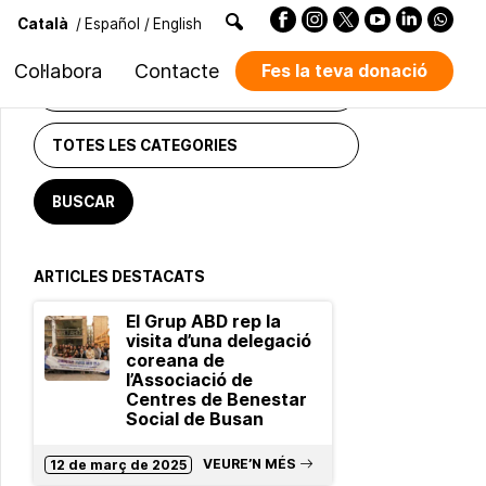
Català
/
Español
/
English
CERCADOR DE NOTÍCIES
Col·labora
Contacte
Fes la teva donació
ARTICLES DESTACATS
El Grup ABD rep la
visita d’una delegació
coreana de
l’Associació de
Centres de Benestar
Social de Busan
VEURE’N MÉS
12 de març de 2025