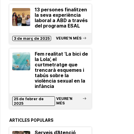
13 persones finalitzen
la seva experiència
laboral a ABD a través
del programa ESAL
VEURE’N MÉS
3 de març de 2025
Fem realitat ‘La bici de
la Lola’, el
curtmetratge que
trencarà esquemes i
tabús sobre la
violència sexual en la
infància
VEURE’N
25 de febrer de
MÉS
2025
ARTICLES POPULARS
Serveis d’Atenció