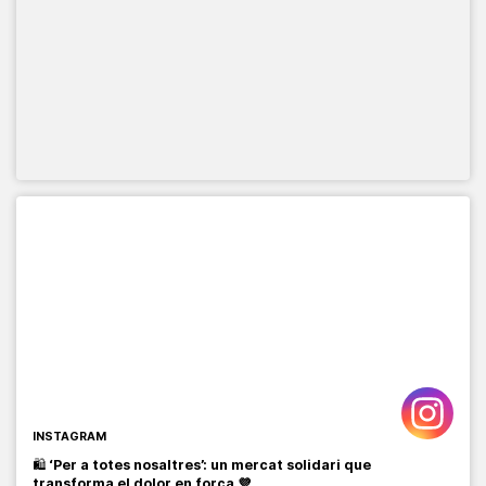
INSTAGRAM
🛍️
‘Per a totes nosaltres’: un mercat solidari que
transforma el dolor en força 💜