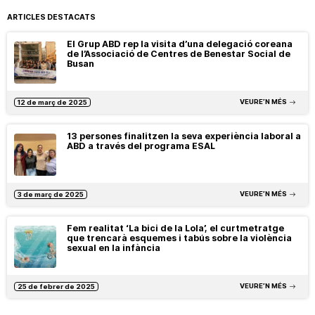
ARTICLES DESTACATS
El Grup ABD rep la visita d’una delegació coreana
de l’Associació de Centres de Benestar Social de
Busan
VEURE’N MÉS
12 de març de 2025
13 persones finalitzen la seva experiència laboral a
ABD a través del programa ESAL
VEURE’N MÉS
3 de març de 2025
Fem realitat ‘La bici de la Lola’, el curtmetratge
que trencarà esquemes i tabús sobre la violència
sexual en la infància
VEURE’N MÉS
25 de febrer de 2025