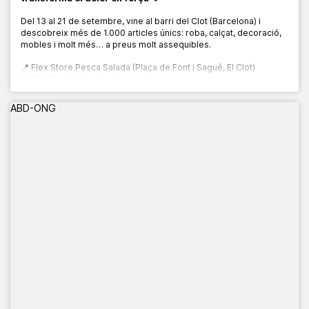
Del 13 al 21 de setembre, vine al barri del Clot (Barcelona) i
descobreix més de 1.000 articles únics: roba, calçat, decoració,
mobles i molt més… a preus molt assequibles.
📍 Flex Store Pesca Salada (Plaça de Font i Sagué, El Clot)
📅 Del 13 al 21 de setembre
🕙 De 10:00 a 20:00 h
ABD-ONG