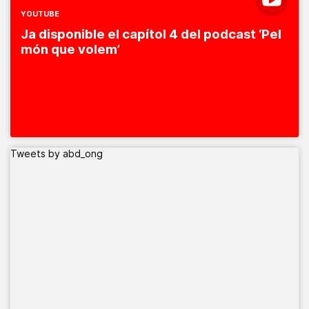
YOUTUBE
Ja disponible el capítol 4 del podcast ‘Pel
món que volem’
Tweets by abd_ong