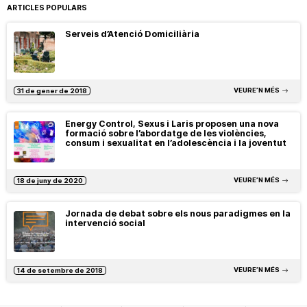
ARTICLES POPULARS
Serveis d’Atenció Domiciliària
VEURE’N MÉS
31 de gener de 2018
Energy Control, Sexus i Laris proposen una nova
formació sobre l’abordatge de les violències,
consum i sexualitat en l’adolescència i la joventut
VEURE’N MÉS
18 de juny de 2020
Jornada de debat sobre els nous paradigmes en la
intervenció social
VEURE’N MÉS
14 de setembre de 2018