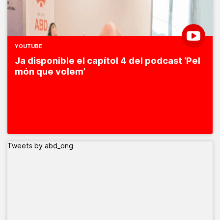
YOUTUBE
Ja disponible el capítol 4 del podcast ‘Pel
món que volem’
Tweets by abd_ong