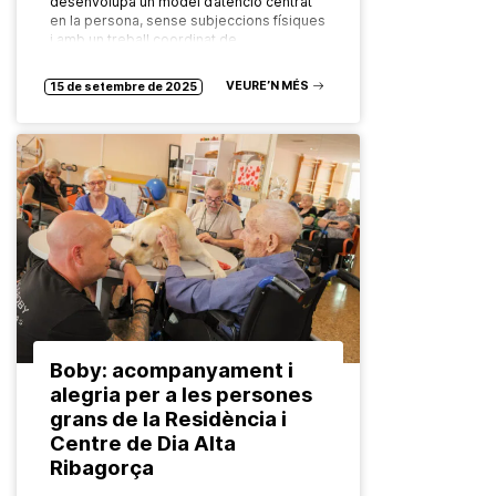
desenvolupa un model d’atenció centrat
en la persona, sense subjeccions físiques
i amb un treball coordinat de…
VEURE’N MÉS
15 de setembre de 2025
Boby: acompanyament i
alegria per a les persones
grans de la Residència i
Centre de Dia Alta
Ribagorça