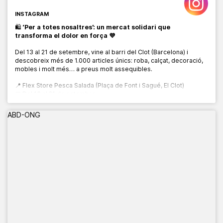
INSTAGRAM
🛍️
‘Per a totes nosaltres’: un mercat solidari que
transforma el dolor en força 💜
Del 13 al 21 de setembre, vine al barri del Clot (Barcelona) i
descobreix més de 1.000 articles únics: roba, calçat, decoració,
mobles i molt més… a preus molt assequibles.
📍 Flex Store Pesca Salada (Plaça de Font i Sagué, El Clot)
📅 Del 13 al 21 de setembre
🕙 De 10:00 a 20:00 h
ABD-ONG