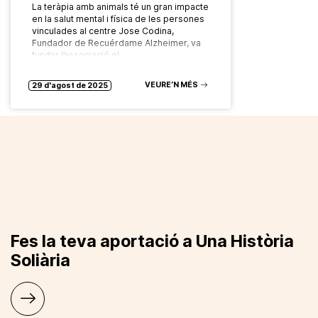
La teràpia amb animals té un gran impacte
en la salut mental i física de les persones
vinculades al centre Jose Codina,
Fundador de Recuérdame Alzheimer, va
fundar l’associació el…
VEURE’N MÉS
29 d'agost de 2025
Fes la teva aportació a Una Història
Soliària