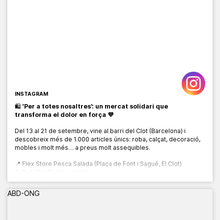
INSTAGRAM
🛍️
‘Per a totes nosaltres’: un mercat solidari que
transforma el dolor en força 💜
Del 13 al 21 de setembre, vine al barri del Clot (Barcelona) i
descobreix més de 1.000 articles únics: roba, calçat, decoració,
mobles i molt més… a preus molt assequibles.
📍 Flex Store Pesca Salada (Plaça de Font i Sagué, El Clot)
📅 Del 13 al 21 de setembre
🕙 De 10:00 a 20:00 h
ABD-ONG