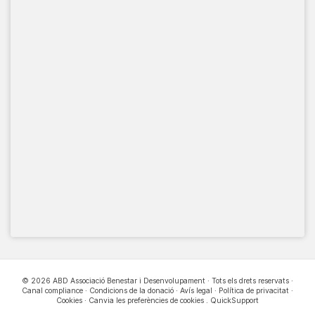
© 2026 ABD Associació Benestar i Desenvolupament · Tots els drets reservats ·
Canal compliance
·
Condicions de la donació
·
Avís legal
·
Política de privacitat
·
Cookies
·
Canvia les preferències de cookies
.
QuickSupport