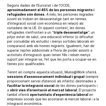
Segons dades de l’Eurostat i de l’OCDE,
aproximadament el 45% de les persones migrants i
refugiades són dones
. A més, les persones migrades
sovint es troben en desavantatge tant en termes
d’integració social com econòmica en relació als
ciutadans de la UE. En aquest context, les dones
refugiades s’enfronten a un “
triple desavantatge
”: un
pitjor estat de salut, una educació inferior (o dificultat
per convalidar els estudis) i menys sortides laborals en
comparació amb els homes migrants. Igualment, han de
superar reptes addicionals a l’hora de poder assistir a
activitats d’integració quan tenen fills i reben menys
suport per integrar-se, fet que les porta a ocupar-se en
feines poc qualificades.
Tenint en compte aquesta situació, Mums@Work oferirà
sessions d’assessorament individual i grupal
(sempre
proporcionant servei d’atenció als infants) destinades a
facilitar la integració social
de les dones participants i
a
obrir vies d’orientació al mercat laboral
. El projecte
també oferirà
oportunitats d’experiència laboral
en
empreses socials que les acostaran al mercat laboral i a la
integració econòmica.