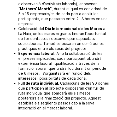
d’observació d’activitats laborals), anomenat
“Mothers’ Month”
, durant el qual es convidarà de
5 a 15 empresaris/es de cada país a acollir les
participants, que passaran entre 2 i 8 hores en una
empresa.
Celebració del
Dia Internacional de les Mares
a
La Haia, on les mares migrants tindran l’oportunitat
de fer contactes i desenvolupar capacitats
sociolaborals. També es posaran en comú bones
pràctiques entre els socis del projecte.
Experiència laboral
. Amb la col·laboració de les
empreses implicades, cada participant obtindrà
experiència laboral i qualificació a través de la
formació laboral, que tindrà lloc durant un període
de 6 mesos, i s’organitzarà en funció dels
interessos i possibilitats de cada dona.
Full de ruta individual.
Cadascuna de les 90 dones
que participen al projecte disposaran d’un full de
ruta individual que abarcarà els sis mesos
posteriors a la finalització del projecte. Aquest
establirà els següents passos cap a la seva
integració en el mercat laboral.