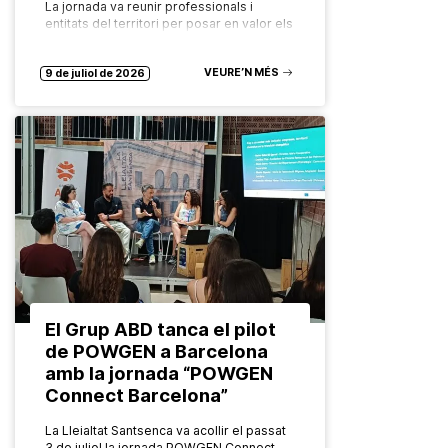
La jornada va reunir professionals i
entitats del territori per posar en valor els
recursos comunitaris que garanteixen el
dret a una alimentació saludable,
VEURE’N MÉS
sostenible i accessible per a tothom.…
9 de juliol de 2026
El Grup ABD tanca el pilot
de POWGEN a Barcelona
amb la jornada “POWGEN
Connect Barcelona”
La Lleialtat Santsenca va acollir el passat
3 de juliol la jornada POWGEN Connect