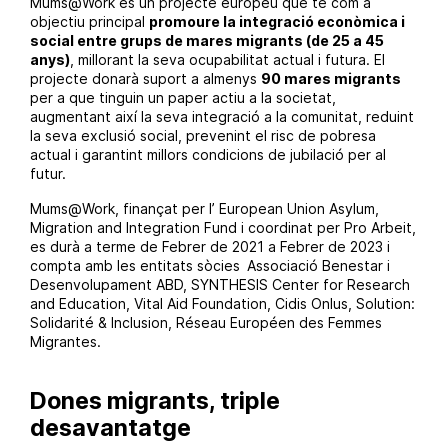
Mums@Work és un projecte europeu que té com a
objectiu principal
promoure la integració econòmica i
social entre grups de mares migrants (de 25 a 45
anys)
, millorant la seva ocupabilitat actual i futura. El
projecte donarà suport a almenys
90 mares migrants
per a que tinguin un paper actiu a la societat,
augmentant així la seva integració a la comunitat, reduint
la seva exclusió social, prevenint el risc de pobresa
actual i garantint millors condicions de jubilació per al
futur.
Mums@Work, finançat per l’
European Union Asylum,
Migration and Integration Fund
i coordinat per
Pro Arbeit
,
es durà a terme de Febrer de 2021 a Febrer de 2023 i
compta amb les entitats sòcies
Associació Benestar i
Desenvolupament ABD
,
SYNTHESIS Center for Research
and Education
,
Vital Aid Foundation
,
Cidis Onlus
,
Solution:
Solidarité & Inclusion
,
Réseau Européen des Femmes
Migrantes
.
Dones migrants, triple
desavantatge