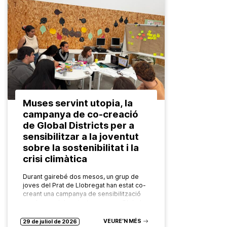
Muses servint utopia, la
campanya de co-creació
de Global Districts per a
sensibilitzar a la joventut
sobre la sostenibilitat i la
crisi climàtica
Durant gairebé dos mesos, un grup de
joves del Prat de Llobregat han estat co-
creant una campanya de sensibilització
en el marc del projecte europeu Global
Districts per a abordar…
VEURE’N MÉS
29 de juliol de 2026