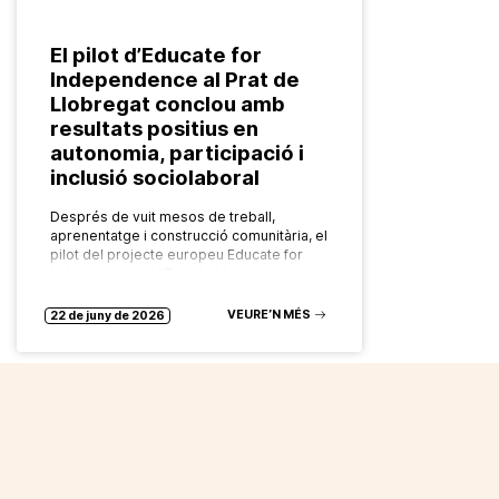
El pilot d’Educate for
Independence al Prat de
Llobregat conclou amb
resultats positius en
autonomia, participació i
inclusió sociolaboral
Després de vuit mesos de treball,
aprenentatge i construcció comunitària, el
pilot del projecte europeu Educate for
Independence al Prat de Llobregat ha
arribat a la seva fi deixant un…
VEURE’N MÉS
22 de juny de 2026