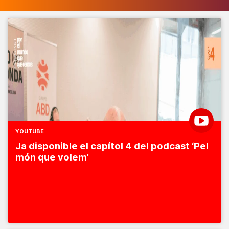
YOUTUBE
Ja disponible el capítol 4 del podcast ‘Pel
món que volem’