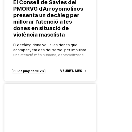
El Consell de Sàvies del
PMORVG d’Arroyomolinos
presenta un decàleg per
millorar l’atenció a les
dones en situació de
violència masclista
El decàleg dona veu a les dones que
acompanyem des del servei per impulsar
una atenció més humana, especialitzada i
centrada en els drets, amb el valor afegit
de l’experiència…
VEURE’N MÉS
30 de juny de 2026