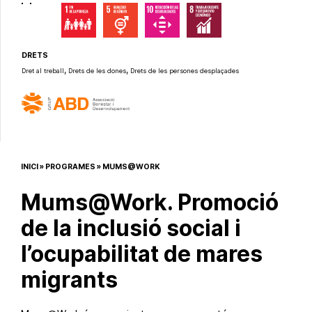
DRETS
,
,
Dret al treball
Drets de les dones
Drets de les persones desplaçades
INICI
»
PROGRAMES
»
MUMS@WORK
Mums@Work. Promoció
de la inclusió social i
l’ocupabilitat de mares
migrants