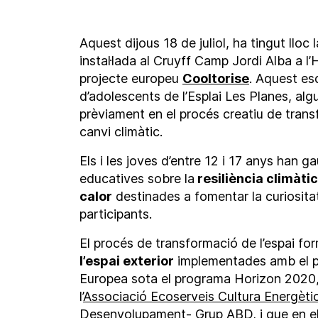
Aquest dijous 18 de juliol, ha tingut lloc 
instal·lada al Cruyff Camp Jordi Alba a l
projecte europeu
Cooltorise
. Aquest es
d’adolescents de l’Esplai Les Planes, alg
prèviament en el procés creatiu de transf
canvi climàtic.
Els i les joves d’entre 12 i 17 anys han g
educatives sobre la
resiliència climàti
calor
destinades a fomentar la curiositat
participants.
El procés de transformació de l’espai fo
l’espai exterior
implementades amb el pr
Europea sota el programa Horizon 2020,
l’
Associació Ecoserveis Cultura Energèti
Desenvolupament- Grup ABD
, i que en 