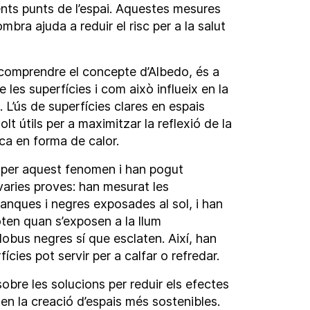
rents punts de l’espai. Aquestes mesures
bra ajuda a reduir el risc per a la salut
 comprendre el concepte d’Albedo, és a
e les superfícies i com això influeix en la
 L’ús de superfícies clares en espais
t útils per a maximitzar la reflexió de la
sca en forma de calor.
és per aquest fenomen i han pogut
varies proves: han mesurat les
lanques i negres exposades al sol, i han
en quan s’exposen a la llum
obus negres sí que esclaten. Així, han
ícies pot servir per a calfar o refredar.
obre les solucions per reduir els efectes
r en la creació d’espais més sostenibles.