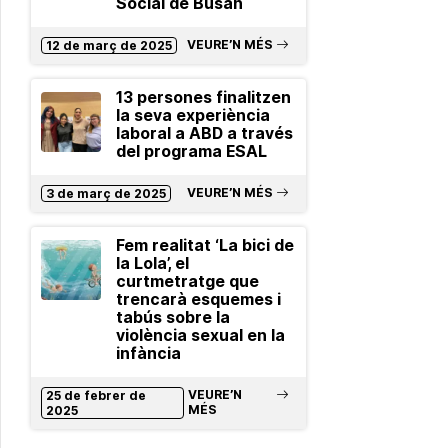
Social de Busan
VEURE’N MÉS
12 de març de 2025
13 persones finalitzen
la seva experiència
laboral a ABD a través
del programa ESAL
VEURE’N MÉS
3 de març de 2025
Fem realitat ‘La bici de
la Lola’, el
curtmetratge que
trencarà esquemes i
tabús sobre la
violència sexual en la
infància
VEURE’N
25 de febrer de
MÉS
2025