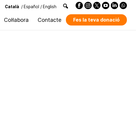
Català
/
Español
/
English
Col·labora
Contacte
Fes la teva donació