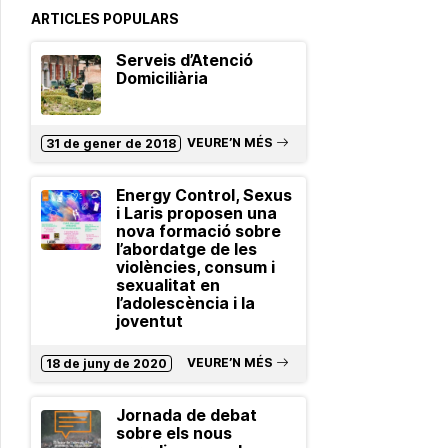
ARTICLES POPULARS
Serveis d’Atenció
Domiciliària
VEURE’N MÉS
31 de gener de 2018
Energy Control, Sexus
i Laris proposen una
nova formació sobre
l’abordatge de les
violències, consum i
sexualitat en
l’adolescència i la
joventut
VEURE’N MÉS
18 de juny de 2020
Jornada de debat
sobre els nous