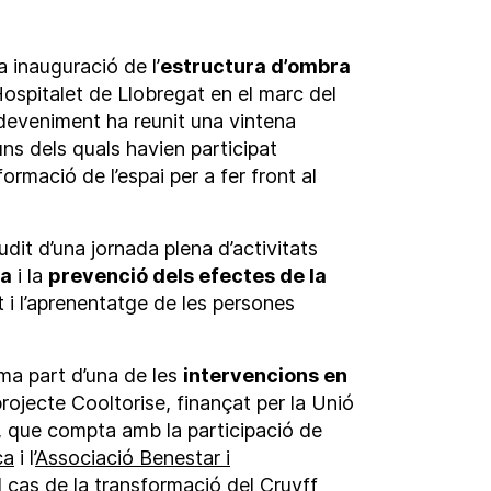
la inauguració de l’
estructura d’ombra
’Hospitalet de Llobregat en el marc del
deveniment ha reunit una vintena
uns dels quals havien participat
ormació de l’espai per a fer front al
audit d’una jornada plena d’activitats
ca
i la
prevenció dels efectes de la
 i l’aprenentatge de les persones
rma part d’una de les
intervencions en
ojecte Cooltorise, finançat per la Unió
 que compta amb la participació de
ca
i l’
Associació Benestar i
el cas de la transformació del Cruyff