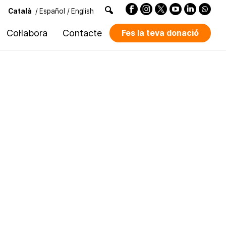
Català
/
Español
/
English
Col·labora
Contacte
Fes la teva donació