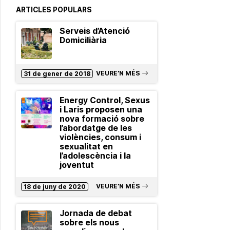
ARTICLES POPULARS
Serveis d’Atenció
Domiciliària
VEURE’N MÉS
31 de gener de 2018
Energy Control, Sexus
i Laris proposen una
nova formació sobre
l’abordatge de les
violències, consum i
sexualitat en
l’adolescència i la
joventut
VEURE’N MÉS
18 de juny de 2020
Jornada de debat
sobre els nous