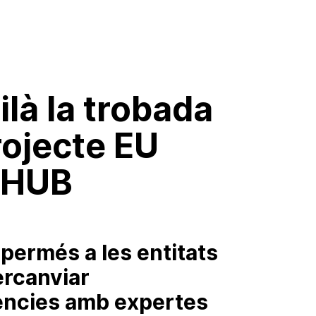
ilà la trobada
rojecte EU
 HUB
permés a les entitats
ercanviar
ències amb expertes