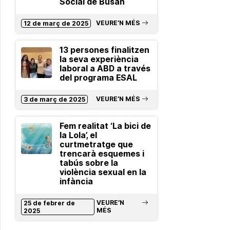
Social de Busan
VEURE’N MÉS
12 de març de 2025
13 persones finalitzen
la seva experiència
laboral a ABD a través
del programa ESAL
VEURE’N MÉS
3 de març de 2025
Fem realitat ‘La bici de
la Lola’, el
curtmetratge que
trencarà esquemes i
tabús sobre la
violència sexual en la
infància
VEURE’N
25 de febrer de
MÉS
2025