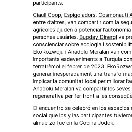
participants.
Ciauli Coop
,
Espigoladors
,
Cosmonauti A
entre d’altres, van compartir com la segur
agrícoles ajuden a potenciar l’autonomia 
persones usuàries.
Bugday Dinergi
va pre
conscienciar sobre ecologia i sostenibili
EkoRozwoju
i
Anadolu Meraları
van comp
importants esdeveniments a Turquia com 
terratrèmol el febrer de 2023. EkoRozwo
generar inesperadament una transformaci
implicar la comunitat local per millorar l’
Anadolu Meraları va compartir les seves 
regenerativa per fer front a les conseqüè
El encuentro se celebró en los espacios 
social que los y las participantes tuvier
almuerzo fue en la
Cocina Jodok
.