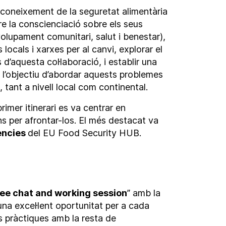
reconeixement de la seguretat alimentària
e la conscienciació sobre els seus
volupament comunitari, salut i benestar),
 locals i xarxes per al canvi, explorar el
 d’aquesta col·laboració, i establir una
 l’objectiu d’abordar aquests problemes
, tant a nivell local com continental.
rimer itinerari es va centrar en
ons per afrontar-los. El més destacat va
ències
del EU Food Security HUB.
ee chat and working session
” amb la
 una excel·lent oportunitat per a cada
s pràctiques amb la resta de